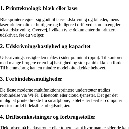
1. Printteknologi: blæk eller laser
Blækprintere egner sig godt til farveudskrivning og billeder, mens
laserprintere ofte er hurtigere og billigere i drift ved store mængder
tekstudskrivning. Overvej, hvilken type dokumenter du primært
udskriver, før du vælger.
2. Udskrivningshastighed og kapacitet
Udskrivningshastigheden måles i sider pr. minut (ppm). Til kontorer
med mange brugere er en høj hastighed og stor papirbakke en fordel.
Til hjemmebrug kan en mindre model ofte dække behovet.
3. Forbindelsesmuligheder
De fleste moderne multifunktionsprintere understøtter trådløs
forbindelse via Wi-Fi, Bluetooth eller cloud-tjenester. Det gør det
muligt at printe direkte fra smartphone, tablet eller bærbar computer –
en stor fordel i fleksible arbejdsmiljøer.
4. Driftsomkostninger og forbrugsstoffer
Tjek prisen på blækpatroner eller tonere, samt hvor mange sider de kan