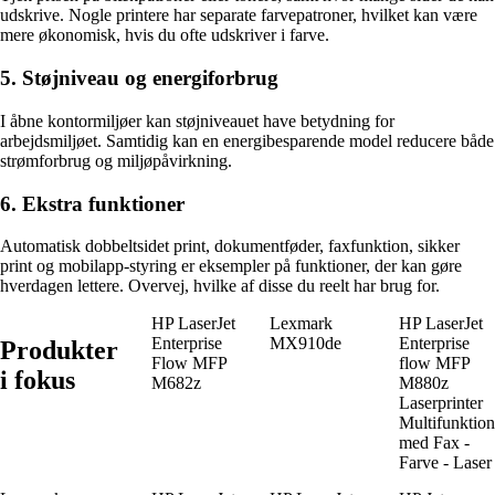
udskrive. Nogle printere har separate farvepatroner, hvilket kan være
mere økonomisk, hvis du ofte udskriver i farve.
5. Støjniveau og energiforbrug
I åbne kontormiljøer kan støjniveauet have betydning for
arbejdsmiljøet. Samtidig kan en energibesparende model reducere både
strømforbrug og miljøpåvirkning.
6. Ekstra funktioner
Automatisk dobbeltsidet print, dokumentføder, faxfunktion, sikker
print og mobilapp-styring er eksempler på funktioner, der kan gøre
hverdagen lettere. Overvej, hvilke af disse du reelt har brug for.
HP LaserJet
Lexmark
HP LaserJet
Enterprise
MX910de
Enterprise
Produkter
Flow MFP
flow MFP
i fokus
M682z
M880z
Laserprinter
Multifunktion
med Fax -
Farve - Laser