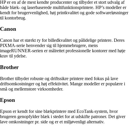
HP er en af de mest kendte producenter og tilbyder et stort udvalg af
både blæk- og laserbaserede multifunktionsprintere. HP’s modeller er
kendt for brugervenlighed, høj printkvalitet og gode softwareløsninger
til kontorbrug.
Canon
Canon har et stærkt ry for billedkvalitet og pålidelige printere. Deres
PIXMA-serie henvender sig til hjemmebrugere, mens
imageRUNNER-serien er målrettet professionelle kontorer med høje
krav til ydelse.
Brother
Brother tilbyder robuste og driftssikre printere med fokus på lave
driftsomkostninger og høj effektivitet. Mange modeller er populære i
små og mellemstore virksomheder.
Epson
Epson er kendt for sine blækprintere med EcoTank-system, hvor
brugeren genopfylder blæk i stedet for at udskifte patroner. Det giver
lave omkostninger pr. side og er et miljøvenligt alternativ.