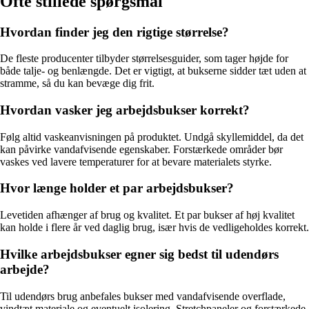
Ofte stillede spørgsmål
Hvordan finder jeg den rigtige størrelse?
De fleste producenter tilbyder størrelsesguider, som tager højde for
både talje- og benlængde. Det er vigtigt, at bukserne sidder tæt uden at
stramme, så du kan bevæge dig frit.
Hvordan vasker jeg arbejdsbukser korrekt?
Følg altid vaskeanvisningen på produktet. Undgå skyllemiddel, da det
kan påvirke vandafvisende egenskaber. Forstærkede områder bør
vaskes ved lavere temperaturer for at bevare materialets styrke.
Hvor længe holder et par arbejdsbukser?
Levetiden afhænger af brug og kvalitet. Et par bukser af høj kvalitet
kan holde i flere år ved daglig brug, især hvis de vedligeholdes korrekt.
Hvilke arbejdsbukser egner sig bedst til udendørs
arbejde?
Til udendørs brug anbefales bukser med vandafvisende overflade,
vindtæt materiale og eventuelt isolering. Stretchpaneler og forstærkede