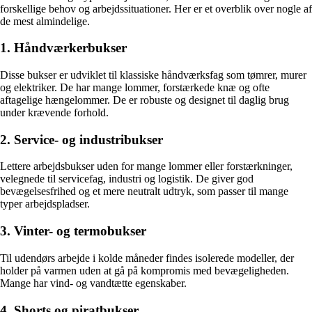
forskellige behov og arbejdssituationer. Her er et overblik over nogle af
de mest almindelige.
1. Håndværkerbukser
Disse bukser er udviklet til klassiske håndværksfag som tømrer, murer
og elektriker. De har mange lommer, forstærkede knæ og ofte
aftagelige hængelommer. De er robuste og designet til daglig brug
under krævende forhold.
2. Service- og industribukser
Lettere arbejdsbukser uden for mange lommer eller forstærkninger,
velegnede til servicefag, industri og logistik. De giver god
bevægelsesfrihed og et mere neutralt udtryk, som passer til mange
typer arbejdspladser.
3. Vinter- og termobukser
Til udendørs arbejde i kolde måneder findes isolerede modeller, der
holder på varmen uden at gå på kompromis med bevægeligheden.
Mange har vind- og vandtætte egenskaber.
4. Shorts og piratbukser