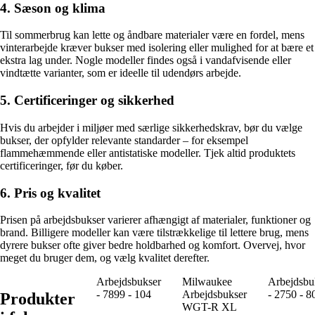
4. Sæson og klima
Til sommerbrug kan lette og åndbare materialer være en fordel, mens
vinterarbejde kræver bukser med isolering eller mulighed for at bære et
ekstra lag under. Nogle modeller findes også i vandafvisende eller
vindtætte varianter, som er ideelle til udendørs arbejde.
5. Certificeringer og sikkerhed
Hvis du arbejder i miljøer med særlige sikkerhedskrav, bør du vælge
bukser, der opfylder relevante standarder – for eksempel
flammehæmmende eller antistatiske modeller. Tjek altid produktets
certificeringer, før du køber.
6. Pris og kvalitet
Prisen på arbejdsbukser varierer afhængigt af materialer, funktioner og
brand. Billigere modeller kan være tilstrækkelige til lettere brug, mens
dyrere bukser ofte giver bedre holdbarhed og komfort. Overvej, hvor
meget du bruger dem, og vælg kvalitet derefter.
Arbejdsbukser
Milwaukee
Arbejdsbu
- 7899 - 104
Arbejdsbukser
- 2750 - 8
Produkter
WGT-R XL