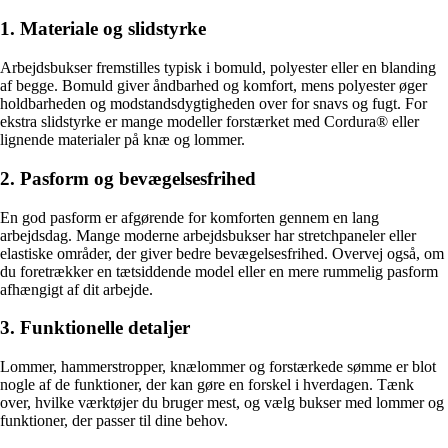
1. Materiale og slidstyrke
Arbejdsbukser fremstilles typisk i bomuld, polyester eller en blanding
af begge. Bomuld giver åndbarhed og komfort, mens polyester øger
holdbarheden og modstandsdygtigheden over for snavs og fugt. For
ekstra slidstyrke er mange modeller forstærket med Cordura® eller
lignende materialer på knæ og lommer.
2. Pasform og bevægelsesfrihed
En god pasform er afgørende for komforten gennem en lang
arbejdsdag. Mange moderne arbejdsbukser har stretchpaneler eller
elastiske områder, der giver bedre bevægelsesfrihed. Overvej også, om
du foretrækker en tætsiddende model eller en mere rummelig pasform
afhængigt af dit arbejde.
3. Funktionelle detaljer
Lommer, hammerstropper, knælommer og forstærkede sømme er blot
nogle af de funktioner, der kan gøre en forskel i hverdagen. Tænk
over, hvilke værktøjer du bruger mest, og vælg bukser med lommer og
funktioner, der passer til dine behov.