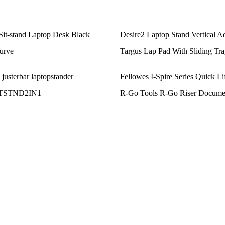
it-stand Laptop Desk Black
Desire2 Laptop Stand Vertical Ad
urve
Targus Lap Pad With Sliding Tra
justerbar laptopstander
Fellowes I-Spire Series Quick Li
 LTSTND2IN1
R-Go Tools R-Go Riser Docume