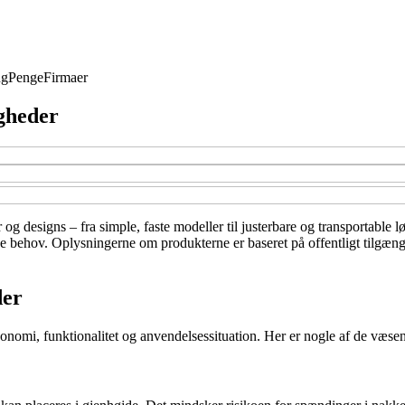
ng
Penge
Firmaer
gheder
 og designs – fra simple, faste modeller til justerbare og transportable l
ine behov. Oplysningerne om produkterne er baseret på offentligt tilgæn
der
gonomi, funktionalitet og anvendelsessituation. Her er nogle af de væsent