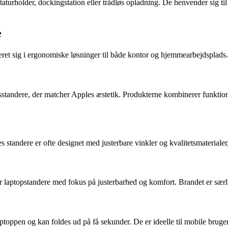
taturholder, dockingstation eller trådløs opladning. De henvender sig t
e
seret sig i ergonomiske løsninger til både kontor og hjemmearbejdsplads.
sstandere, der matcher Apples æstetik. Produkterne kombinerer funktion
 standere er ofte designet med justerbare vinkler og kvalitetsmaterialer
 laptopstandere med fokus på justerbarhed og komfort. Brandet er særli
laptoppen og kan foldes ud på få sekunder. De er ideelle til mobile bru