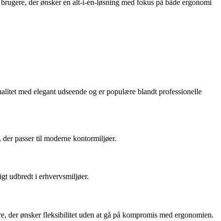
il brugere, der ønsker en alt-i-én-løsning med fokus på både ergonomi
alitet med elegant udseende og er populære blandt professionelle
, der passer til moderne kontormiljøer.
gt udbredt i erhvervsmiljøer.
gere, der ønsker fleksibilitet uden at gå på kompromis med ergonomien.