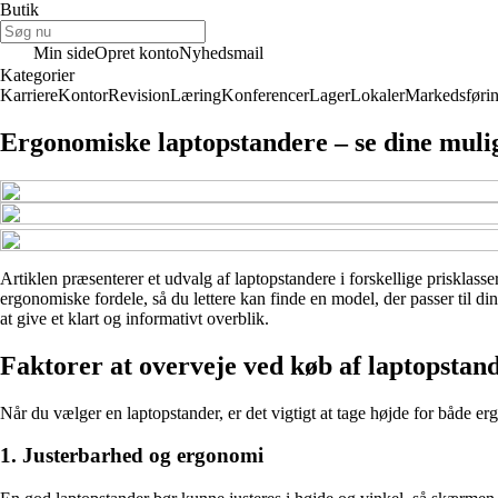
Butik
Min side
Opret konto
Nyhedsmail
Kategorier
Karriere
Kontor
Revision
Læring
Konferencer
Lager
Lokaler
Markedsføri
Ergonomiske laptopstandere – se dine muli
Artiklen præsenterer et udvalg af laptopstandere i forskellige prisklasser
ergonomiske fordele, så du lettere kan finde en model, der passer til d
at give et klart og informativt overblik.
Faktorer at overveje ved køb af laptopstan
Når du vælger en laptopstander, er det vigtigt at tage højde for både er
1. Justerbarhed og ergonomi