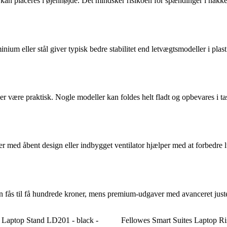
an placeres i øjenhøjde. Det mindsker risikoen for spændinger i nakke o
minium eller stål giver typisk bedre stabilitet end letvægtsmodeller i p
r være praktisk. Nogle modeller kan foldes helt fladt og opbevares i ta
 med åbent design eller indbygget ventilator hjælper med at forbedre l
n fås til få hundrede kroner, mens premium-udgaver med avanceret just
 Laptop Stand LD201 - black -
Fellowes Smart Suites Laptop Ri