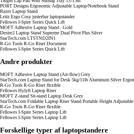
Targus Lap Pad With Sliding Tray 13-15in
PORT Designs Ergonomic Adjustable Laptop/Notebook Stand
Razer Laptop Stand
Leitz Ergo Cosy justerbar laptopstander
Fellowes I-Spire Series Quick Lift
MOFT Adhesive Laptop Stand - Gold
Desire2 Laptop Stand Supreme Dual Pivot Plus Silver
StarTech.com LTSTND2IN1
R-Go Tools R-Go Riser Document
Fellowes I-Spire Series Quick Lift
Andre produkter
MOFT Adhesive Laptop Stand (Air-flow) Grey
StarTech.com Laptop Stand for Desk 5kg/11lb Aluminum Silver E
R-Go Tools R-Go Riser flexible
Fellowes Hylyft Laptop Riser
MOFT Z-stand Sit-stand Laptop Desk Grey
StarTech.com Foldable Laptop Riser Stand Portable Height Adjustab
R-Go Tools R-Go Riser flexible
Fellowes I-Spire Series Laptop Lift
Fellowes I-Spire Series Laptop Lift
Forskellige typer af laptopstandere