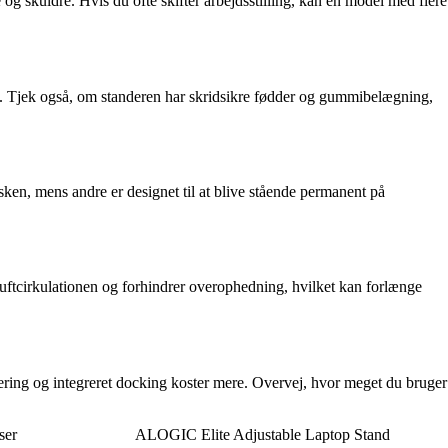
g skuldre. Hvis du ofte skifter arbejdsstilling, kan en model med flere
last. Tjek også, om standeren har skridsikre fødder og gummibelægning,
sken, mens andre er designet til at blive stående permanent på
uftcirkulationen og forhindrer overophedning, hvilket kan forlænge
ering og integreret docking koster mere. Overvej, hvor meget du bruger
ser
ALOGIC Elite Adjustable Laptop Stand