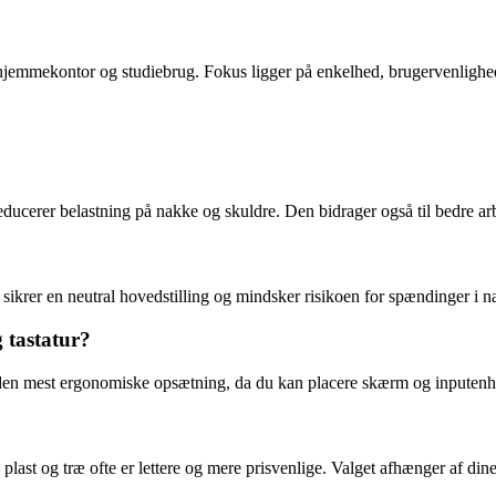
e hjemmekontor og studiebrug. Fokus ligger på enkelhed, brugervenlighe
ducerer belastning på nakke og skuldre. Den bidrager også til bedre ar
sikrer en neutral hovedstilling og mindsker risikoen for spændinger i n
 tastatur?
r den mest ergonomiske opsætning, da du kan placere skærm og inputenhed
 plast og træ ofte er lettere og mere prisvenlige. Valget afhænger af d