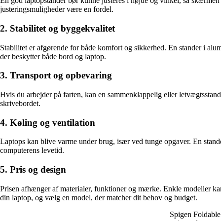
En god laptopstander bør kunne justeres i højde og vinkel, så skærmen k
justeringsmuligheder være en fordel.
2. Stabilitet og byggekvalitet
Stabilitet er afgørende for både komfort og sikkerhed. En stander i alu
der beskytter både bord og laptop.
3. Transport og opbevaring
Hvis du arbejder på farten, kan en sammenklappelig eller letvægtsstande
skrivebordet.
4. Køling og ventilation
Laptops kan blive varme under brug, især ved tunge opgaver. En stander
computerens levetid.
5. Pris og design
Prisen afhænger af materialer, funktioner og mærke. Enkle modeller ka
din laptop, og vælg en model, der matcher dit behov og budget.
Spigen Foldable