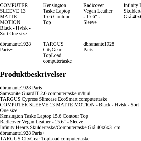
COMPUTER
Kensington
Radicover
Infinity 
SLEEVE 13
Taske Laptop
Vegan Leather
Skulder
MATTE
15.6 Contour
- 15.6" -
Grå 40
MOTION -
Top
Sleeve
Black - Hvisk -
Sort One size
dbramante1928
TARGUS
dbramante1928
Paris+
CityGear
Paris
TopLoad
computertaske
Produktbeskrivelser
dbramante1928 Paris
Samsonite GuardIT 2.0 computertaske m/hjul
TARGUS Cypress Slimcase EcoSmart computertaske
COMPUTER SLEEVE 13 MATTE MOTION - Black - Hvisk - Sort
One size
Kensington Taske Laptop 15.6 Contour Top
Radicover Vegan Leather - 15.6" - Sleeve
Infinity Hearts Skuldertaske/Computertaske Grå 40x6x31cm
dbramante1928 Paris+
TARGUS CityGear TopLoad computertaske