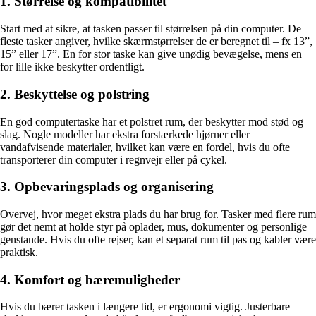
1. Størrelse og kompatibilitet
Start med at sikre, at tasken passer til størrelsen på din computer. De
fleste tasker angiver, hvilke skærmstørrelser de er beregnet til – fx 13”,
15” eller 17”. En for stor taske kan give unødig bevægelse, mens en
for lille ikke beskytter ordentligt.
2. Beskyttelse og polstring
En god computertaske har et polstret rum, der beskytter mod stød og
slag. Nogle modeller har ekstra forstærkede hjørner eller
vandafvisende materialer, hvilket kan være en fordel, hvis du ofte
transporterer din computer i regnvejr eller på cykel.
3. Opbevaringsplads og organisering
Overvej, hvor meget ekstra plads du har brug for. Tasker med flere rum
gør det nemt at holde styr på oplader, mus, dokumenter og personlige
genstande. Hvis du ofte rejser, kan et separat rum til pas og kabler være
praktisk.
4. Komfort og bæremuligheder
Hvis du bærer tasken i længere tid, er ergonomi vigtig. Justerbare