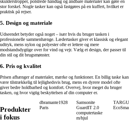
skulderstropper, polstrede håndtag og åndbare materialer kan gøre en
stor forskel. Nogle tasker kan også fastgøres på en kuffert, hvilket er
praktisk på rejser.
5. Design og materiale
Udseendet betyder også noget – især hvis du bruger tasken i
professionelle sammenhænge. Lædertasker giver et klassisk og elegant
udtryk, mens nylon og polyester ofte er lettere og mere
modstandsdygtige over for vind og vejr. Vælg et design, der passer til
din stil og dit brugsmønster.
6. Pris og kvalitet
Prisen afhænger af materialer, mærke og funktioner. En billig taske kan
være tilstrækkelig til lejlighedsvis brug, mens en dyrere model ofte
giver bedre holdbarhed og komfort. Overvej, hvor meget du bruger
tasken, og hvor vigtig beskyttelsen af din computer er.
dbramante1928
Samsonite
TARGUS 
Paris
GuardIT 2.0
EcoSmar
Produkter
computertaske
i fokus
m/hjul