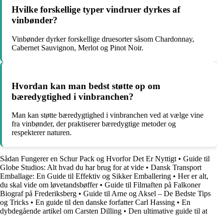
Hvilke forskellige typer vindruer dyrkes af
vinbønder?
Vinbønder dyrker forskellige druesorter såsom Chardonnay,
Cabernet Sauvignon, Merlot og Pinot Noir.
Hvordan kan man bedst støtte op om
bæredygtighed i vinbranchen?
Man kan støtte bæredygtighed i vinbranchen ved at vælge vine
fra vinbønder, der praktiserer bæredygtige metoder og
respekterer naturen.
Sådan Fungerer en Schur Pack og Hvorfor Det Er Nyttigt
•
Guide til
Globe Studios: Alt hvad du har brug for at vide
•
Dansk Transport
Emballage: En Guide til Effektiv og Sikker Emballering
•
Her er alt,
du skal vide om løvetandsbøffer
•
Guide til Filmaften på Falkoner
Biograf på Frederiksberg
•
Guide til Arne og Aksel – De Bedste Tips
og Tricks
•
En guide til den danske forfatter Carl Hassing
•
En
dybdegående artikel om Carsten Dilling
•
Den ultimative guide til at