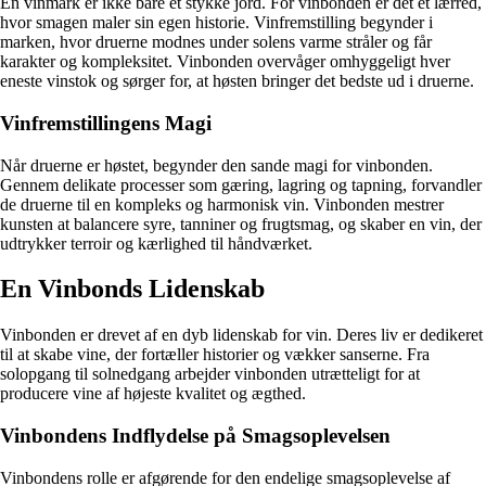
En vinmark er ikke bare et stykke jord. For vinbonden er det et lærred,
hvor smagen maler sin egen historie. Vinfremstilling begynder i
marken, hvor druerne modnes under solens varme stråler og får
karakter og kompleksitet. Vinbonden overvåger omhyggeligt hver
eneste vinstok og sørger for, at høsten bringer det bedste ud i druerne.
Vinfremstillingens Magi
Når druerne er høstet, begynder den sande magi for vinbonden.
Gennem delikate processer som gæring, lagring og tapning, forvandler
de druerne til en kompleks og harmonisk vin. Vinbonden mestrer
kunsten at balancere syre, tanniner og frugtsmag, og skaber en vin, der
udtrykker terroir og kærlighed til håndværket.
En Vinbonds Lidenskab
Vinbonden er drevet af en dyb lidenskab for vin. Deres liv er dedikeret
til at skabe vine, der fortæller historier og vækker sanserne. Fra
solopgang til solnedgang arbejder vinbonden utrætteligt for at
producere vine af højeste kvalitet og ægthed.
Vinbondens Indflydelse på Smagsoplevelsen
Vinbondens rolle er afgørende for den endelige smagsoplevelse af