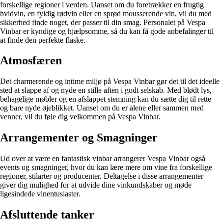
forskellige regioner i verden. Uanset om du foretrækker en frugtig
hvidvin, en fyldig rødvin eller en sprød mousserende vin, vil du med
sikkerhed finde noget, der passer til din smag. Personalet på Vespa
Vinbar er kyndige og hjælpsomme, så du kan få gode anbefalinger til
at finde den perfekte flaske.
Atmosfæren
Det charmerende og intime miljø på Vespa Vinbar gør det til det ideelle
sted at slappe af og nyde en stille aften i godt selskab. Med blødt lys,
behagelige møbler og en afslappet stemning kan du sætte dig til rette
og bare nyde øjeblikket. Uanset om du er alene eller sammen med
venner, vil du føle dig velkommen på Vespa Vinbar.
Arrangementer og Smagninger
Ud over at være en fantastisk vinbar arrangerer Vespa Vinbar også
events og smagninger, hvor du kan lære mere om vine fra forskellige
regioner, stilarter og producenter. Deltagelse i disse arrangementer
giver dig mulighed for at udvide dine vinkundskaber og møde
ligesindede vinentusiaster.
Afsluttende tanker