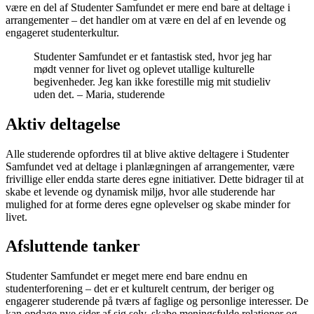
være en del af Studenter Samfundet er mere end bare at deltage i
arrangementer – det handler om at være en del af en levende og
engageret studenterkultur.
Studenter Samfundet er et fantastisk sted, hvor jeg har
mødt venner for livet og oplevet utallige kulturelle
begivenheder. Jeg kan ikke forestille mig mit studieliv
uden det. – Maria, studerende
Aktiv deltagelse
Alle studerende opfordres til at blive aktive deltagere i Studenter
Samfundet ved at deltage i planlægningen af arrangementer, være
frivillige eller endda starte deres egne initiativer. Dette bidrager til at
skabe et levende og dynamisk miljø, hvor alle studerende har
mulighed for at forme deres egne oplevelser og skabe minder for
livet.
Afsluttende tanker
Studenter Samfundet er meget mere end bare endnu en
studenterforening – det er et kulturelt centrum, der beriger og
engagerer studerende på tværs af faglige og personlige interesser. De
kan opdage nye sider af sig selv, skabe meningsfulde relationer og