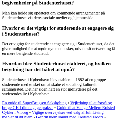
begivenheder på Studenterhuset?
Man kan holde sig opdateret om kommende arrangementer på
Studenterhuset via deres sociale medier og hjemmeside.
Hvorfor er det vigtigt for studerende at engagere sig
i Studenterhuset?
Det er vigtigt for studerende at engagere sig i Studenterhuset, da det
giver mulighed for at møde nye mennesker, udvide sit netværk og få
en mere berigende studietid.
Hvordan blev Studenterhuset etableret, og hvilken
betydning har det håbet at opnå?
Studenterhuset i København blev etableret i 1882 af en gruppe
studerende med ønsket om at skabe et socialt og kulturelt
samlingssted. Det har siden haft en stor indflydelse på det
studerendes liv i København.
En guide til SuperBrugsen Sakskøbing
•
Vejledning til at forstå og
bruge GK i din daglige praksis
•
Guide til at Vælge Mellem Rolsted
Cykler i Viborg
•
Vigtige overvejelser ved valg af Juli Living
møbler til dit hjem
•
Gør dit hjem smukt med Fredsted Floors
•