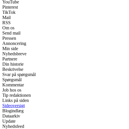
YouTube
Pinterest
TikTok
Mail
RSS
Om os
Send mail
Pressen
Annoncering
Min side
Nyhedsbreve
Partnere
Din historie
Beskrivelse
Svar på spørgsmål
Spørgsmål
Kommentar
Job hos os
Tip redaktionen
Links på siden
Sideoversigt
Blogindlæg
Dataarkiv
Update
Nyhedsfeed