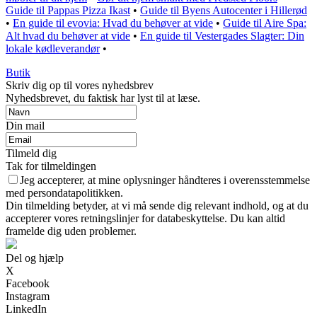
Guide til Pappas Pizza Ikast
•
Guide til Byens Autocenter i Hillerød
•
En guide til evovia: Hvad du behøver at vide
•
Guide til Aire Spa:
Alt hvad du behøver at vide
•
En guide til Vestergades Slagter: Din
lokale kødleverandør
•
Butik
Skriv dig op til vores nyhedsbrev
Nyhedsbrevet, du faktisk har lyst til at læse.
Din mail
Tilmeld dig
Tak for tilmeldingen
Jeg accepterer, at mine oplysninger håndteres i overensstemmelse
med persondatapolitikken.
Din tilmelding betyder, at vi må sende dig relevant indhold, og at du
accepterer vores retningslinjer for databeskyttelse. Du kan altid
framelde dig uden problemer.
Del og hjælp
X
Facebook
Instagram
LinkedIn