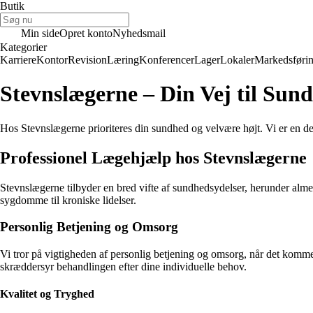
Butik
Min side
Opret konto
Nyhedsmail
Kategorier
Karriere
Kontor
Revision
Læring
Konferencer
Lager
Lokaler
Markedsføri
Stevnslægerne – Din Vej til Sun
Hos Stevnslægerne prioriteres din sundhed og velvære højt. Vi er en de
Professionel Lægehjælp hos Stevnslægerne
Stevnslægerne tilbyder en bred vifte af sundhedsydelser, herunder almen 
sygdomme til kroniske lidelser.
Personlig Betjening og Omsorg
Vi tror på vigtigheden af personlig betjening og omsorg, når det komme
skræddersyr behandlingen efter dine individuelle behov.
Kvalitet og Tryghed