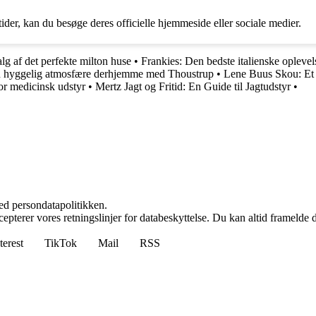
der, kan du besøge deres officielle hjemmeside eller sociale medier.
alg af det perfekte milton huse
•
Frankies: Den bedste italienske opleve
 hyggelig atmosfære derhjemme med Thoustrup
•
Lene Buus Skou: Et 
or medicinsk udstyr
•
Mertz Jagt og Fritid: En Guide til Jagtudstyr
•
ed persondatapolitikken.
cepterer vores retningslinjer for databeskyttelse. Du kan altid framelde
terest
TikTok
Mail
RSS