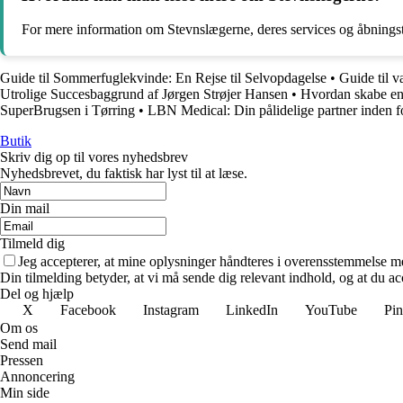
For mere information om Stevnslægerne, deres services og åbningsti
Guide til Sommerfuglekvinde: En Rejse til Selvopdagelse
•
Guide til v
Utrolige Succesbaggrund af Jørgen Strøjer Hansen
•
Hvordan skabe en
SuperBrugsen i Tørring
•
LBN Medical: Din pålidelige partner inden f
Butik
Skriv dig op til vores nyhedsbrev
Nyhedsbrevet, du faktisk har lyst til at læse.
Din mail
Tilmeld dig
Jeg accepterer, at mine oplysninger håndteres i overensstemmelse m
Din tilmelding betyder, at vi må sende dig relevant indhold, og at du ac
Del og hjælp
X
Facebook
Instagram
LinkedIn
YouTube
Pin
Om os
Send mail
Pressen
Annoncering
Min side