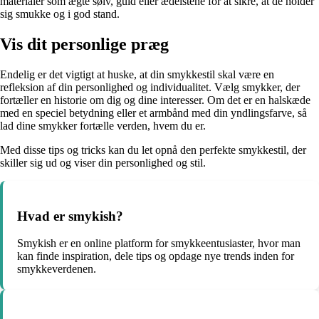
materialer som ægte sølv, guld eller ædelstene for at sikre, at de holder
sig smukke og i god stand.
Vis dit personlige præg
Endelig er det vigtigt at huske, at din smykkestil skal være en
refleksion af din personlighed og individualitet. Vælg smykker, der
fortæller en historie om dig og dine interesser. Om det er en halskæde
med en speciel betydning eller et armbånd med din yndlingsfarve, så
lad dine smykker fortælle verden, hvem du er.
Med disse tips og tricks kan du let opnå den perfekte smykkestil, der
skiller sig ud og viser din personlighed og stil.
Hvad er smykish?
Smykish er en online platform for smykkeentusiaster, hvor man
kan finde inspiration, dele tips og opdage nye trends inden for
smykkeverdenen.