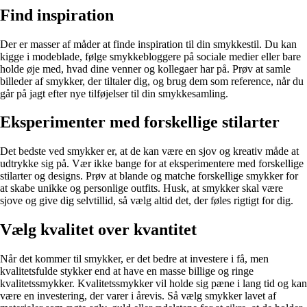
Find inspiration
Der er masser af måder at finde inspiration til din smykkestil. Du kan
kigge i modeblade, følge smykkebloggere på sociale medier eller bare
holde øje med, hvad dine venner og kollegaer har på. Prøv at samle
billeder af smykker, der tiltaler dig, og brug dem som reference, når du
går på jagt efter nye tilføjelser til din smykkesamling.
Eksperimenter med forskellige stilarter
Det bedste ved smykker er, at de kan være en sjov og kreativ måde at
udtrykke sig på. Vær ikke bange for at eksperimentere med forskellige
stilarter og designs. Prøv at blande og matche forskellige smykker for
at skabe unikke og personlige outfits. Husk, at smykker skal være
sjove og give dig selvtillid, så vælg altid det, der føles rigtigt for dig.
Vælg kvalitet over kvantitet
Når det kommer til smykker, er det bedre at investere i få, men
kvalitetsfulde stykker end at have en masse billige og ringe
kvalitetssmykker. Kvalitetssmykker vil holde sig pæne i lang tid og kan
være en investering, der varer i årevis. Så vælg smykker lavet af