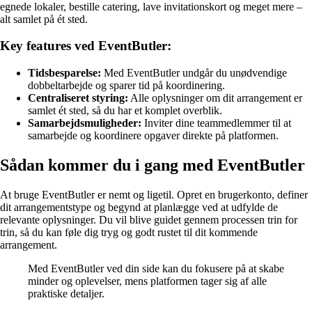
egnede lokaler, bestille catering, lave invitationskort og meget mere –
alt samlet på ét sted.
Key features ved EventButler:
Tidsbesparelse:
Med EventButler undgår du unødvendige
dobbeltarbejde og sparer tid på koordinering.
Centraliseret styring:
Alle oplysninger om dit arrangement er
samlet ét sted, så du har et komplet overblik.
Samarbejdsmuligheder:
Inviter dine teammedlemmer til at
samarbejde og koordinere opgaver direkte på platformen.
Sådan kommer du i gang med EventButler
At bruge EventButler er nemt og ligetil. Opret en brugerkonto, definer
dit arrangementstype og begynd at planlægge ved at udfylde de
relevante oplysninger. Du vil blive guidet gennem processen trin for
trin, så du kan føle dig tryg og godt rustet til dit kommende
arrangement.
Med EventButler ved din side kan du fokusere på at skabe
minder og oplevelser, mens platformen tager sig af alle
praktiske detaljer.