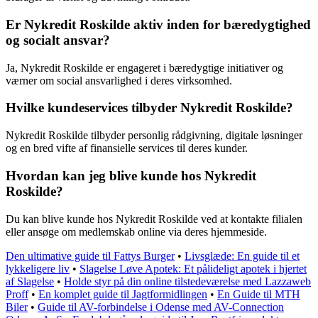
Er Nykredit Roskilde aktiv inden for bæredygtighed
og socialt ansvar?
Ja, Nykredit Roskilde er engageret i bæredygtige initiativer og
værner om social ansvarlighed i deres virksomhed.
Hvilke kundeservices tilbyder Nykredit Roskilde?
Nykredit Roskilde tilbyder personlig rådgivning, digitale løsninger
og en bred vifte af finansielle services til deres kunder.
Hvordan kan jeg blive kunde hos Nykredit
Roskilde?
Du kan blive kunde hos Nykredit Roskilde ved at kontakte filialen
eller ansøge om medlemskab online via deres hjemmeside.
Den ultimative guide til Fattys Burger
•
Livsglæde: En guide til et
lykkeligere liv
•
Slagelse Løve Apotek: Et pålideligt apotek i hjertet
af Slagelse
•
Holde styr på din online tilstedeværelse med Lazzaweb
Proff
•
En komplet guide til Jagtformidlingen
•
En Guide til MTH
Biler
•
Guide til AV-forbindelse i Odense med AV-Connection