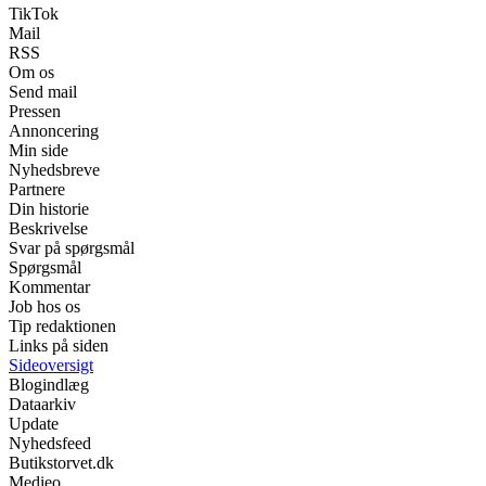
TikTok
Mail
RSS
Om os
Send mail
Pressen
Annoncering
Min side
Nyhedsbreve
Partnere
Din historie
Beskrivelse
Svar på spørgsmål
Spørgsmål
Kommentar
Job hos os
Tip redaktionen
Links på siden
Sideoversigt
Blogindlæg
Dataarkiv
Update
Nyhedsfeed
Butikstorvet.dk
Medieo