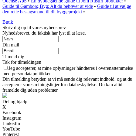
Odense ApS
•
En dybdegående guide til Jom Rustfri produkter
•
Guide til Gamborg Byg: Alt du behøver at vide
•
Guide til at vælge
den rette beslagsmand til dit byggeprojekt
•
Butik
Skriv dig op til vores nyhedsbrev
Nyhedsbrevet, du faktisk har lyst til at læse.
Din mail
Tilmeld dig
Tak for tilmeldingen
Jeg accepterer, at mine oplysninger håndteres i overensstemmelse
med persondatapolitikken.
Din tilmelding betyder, at vi må sende dig relevant indhold, og at du
accepterer vores retningslinjer for databeskyttelse. Du kan altid
framelde dig uden problemer.
Del og hjælp
X
Facebook
Instagram
LinkedIn
YouTube
Pinterest