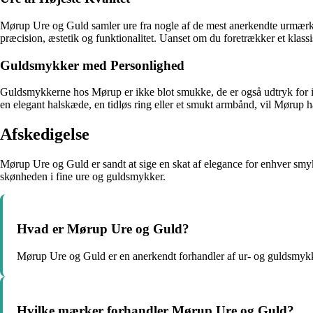
Mørup Ure og Guld samler ure fra nogle af de mest anerkendte urmærker
præcision, æstetik og funktionalitet. Uanset om du foretrækker et klas
Guldsmykker med Personlighed
Guldsmykkerne hos Mørup er ikke blot smukke, de er også udtryk for indi
en elegant halskæde, en tidløs ring eller et smukt armbånd, vil Mørup ha
Afskedigelse
Mørup Ure og Guld er sandt at sige en skat af elegance for enhver smykk
skønheden i fine ure og guldsmykker.
Hvad er Mørup Ure og Guld?
Mørup Ure og Guld er en anerkendt forhandler af ur- og guldsmykke
Hvilke mærker forhandler Mørup Ure og Guld?