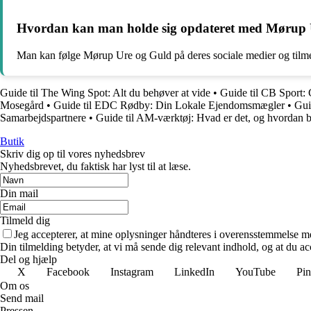
Hvordan kan man holde sig opdateret med Mørup Ur
Man kan følge Mørup Ure og Guld på deres sociale medier og tilmelde
Guide til The Wing Spot: Alt du behøver at vide
•
Guide til CB Sport: G
Mosegård
•
Guide til EDC Rødby: Din Lokale Ejendomsmægler
•
Gui
Samarbejdspartnere
•
Guide til AM-værktøj: Hvad er det, og hvordan b
Butik
Skriv dig op til vores nyhedsbrev
Nyhedsbrevet, du faktisk har lyst til at læse.
Din mail
Tilmeld dig
Jeg accepterer, at mine oplysninger håndteres i overensstemmelse m
Din tilmelding betyder, at vi må sende dig relevant indhold, og at du ac
Del og hjælp
X
Facebook
Instagram
LinkedIn
YouTube
Pin
Om os
Send mail
Pressen