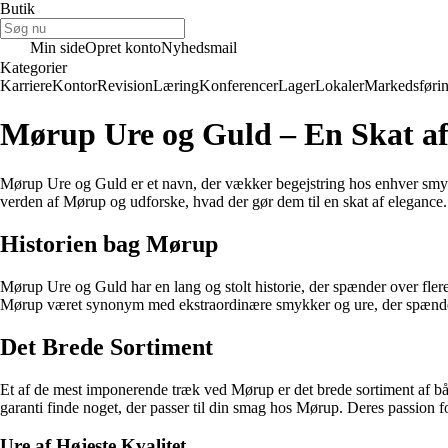
Butik
Min side
Opret konto
Nyhedsmail
Kategorier
Karriere
Kontor
Revision
Læring
Konferencer
Lager
Lokaler
Markedsføri
Mørup Ure og Guld – En Skat af
Mørup Ure og Guld er et navn, der vækker begejstring hos enhver smyk
verden af Mørup og udforske, hvad der gør dem til en skat af elegance.
Historien bag Mørup
Mørup Ure og Guld har en lang og stolt historie, der spænder over flere
Mørup været synonym med ekstraordinære smykker og ure, der spænder 
Det Brede Sortiment
Et af de mest imponerende træk ved Mørup er det brede sortiment af både
garanti finde noget, der passer til din smag hos Mørup. Deres passion fo
Ure af Højeste Kvalitet