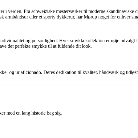
 i verden. Fra schweiziske mesterværker til moderne skandinaviske des
sisk armbåndsur eller et sporty dykkerur, har Mørup noget for enhver sm
vidualitet og personlighed. Hver smykkekollektion er nøje udvalgt for a
ve det perfekte smykke til at fuldende dit look.
e- og ur aficionado. Deres dedikation til kvalitet, håndværk og tidløst 
r med en lang historie bag sig.