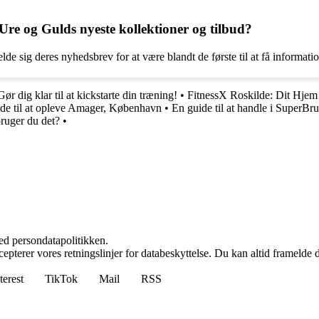
e og Gulds nyeste kollektioner og tilbud?
 sig deres nyhedsbrev for at være blandt de første til at få informatio
ør dig klar til at kickstarte din træning!
•
FitnessX Roskilde: Dit Hjem
de til at opleve Amager, København
•
En guide til at handle i SuperBr
ruger du det?
•
ed persondatapolitikken.
cepterer vores retningslinjer for databeskyttelse. Du kan altid framelde
terest
TikTok
Mail
RSS