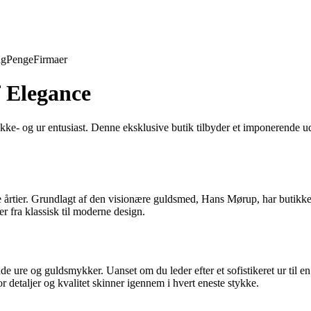
ng
Penge
Firmaer
 Elegance
ke- og ur entusiast. Denne eksklusive butik tilbyder et imponerende u
 årtier. Grundlagt af den visionære guldsmed, Hans Mørup, har butikken 
fra klassisk til moderne design.
 ure og guldsmykker. Uanset om du leder efter et sofistikeret ur til en
r detaljer og kvalitet skinner igennem i hvert eneste stykke.