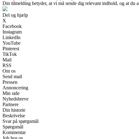
Din tilmelding betyder, at vi må sende dig relevant indhold, og at du a
Del og hjælp
X
Facebook
Instagram
LinkedIn
YouTube
Pinterest
TikTok
Mail
RSS
Om os
Send mail
Pressen
Annoncering
Min side
Nyhedsbreve
Partnere
Din historie
Beskrivelse
Svar på spørgsmål
Spørgsmål
Kommentar
Job hos os