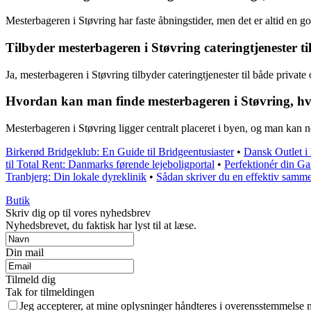
Mesterbageren i Støvring har faste åbningstider, men det er altid en g
Tilbyder mesterbageren i Støvring cateringtjenester 
Ja, mesterbageren i Støvring tilbyder cateringtjenester til både privat
Hvordan kan man finde mesterbageren i Støvring, hvi
Mesterbageren i Støvring ligger centralt placeret i byen, og man kan n
Birkerød Bridgeklub: En Guide til Bridgeentusiaster
•
Dansk Outlet i
til Total Rent: Danmarks førende lejeboligportal
•
Perfektionér din Gar
Tranbjerg: Din lokale dyreklinik
•
Sådan skriver du en effektiv samm
Butik
Skriv dig op til vores nyhedsbrev
Nyhedsbrevet, du faktisk har lyst til at læse.
Din mail
Tilmeld dig
Tak for tilmeldingen
Jeg accepterer, at mine oplysninger håndteres i overensstemmelse 