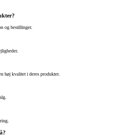
ukter?
 og bestillinger.
jligheder.
n høj kvalitet i deres produkter.
alg.
ring.
på?