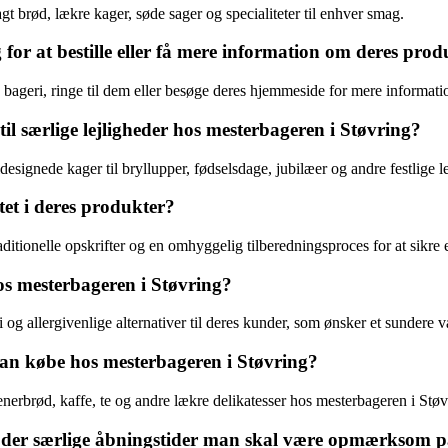
t brød, lækre kager, søde sager og specialiteter til enhver smag.
r at bestille eller få mere information om deres prod
ageri, ringe til dem eller besøge deres hjemmeside for mere information
til særlige lejligheder hos mesterbageren i Støvring?
designede kager til bryllupper, fødselsdage, jubilæer og andre festlige le
tet i deres produkter?
ditionelle opskrifter og en omhyggelig tilberedningsproces for at sikre e
os mesterbageren i Støvring?
 og allergivenlige alternativer til deres kunder, som ønsker et sundere v
an købe hos mesterbageren i Støvring?
erbrød, kaffe, te og andre lækre delikatesser hos mesterbageren i Støv
 er der særlige åbningstider man skal være opmærksom 