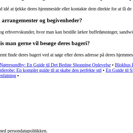
od idé at tjekke deres hjemmeside eller kontakte dem direkte for at få de
til arrangementer og begivenheder?
e og erhvervskunder, hvor man kan bestille lækre buffetløsninger, sandwi
s man gerne vil besøge deres bageri?
emt finde deres bageri ved at søge efter deres adresse på deres hjemmesid
 Nørresundby: En Guide til Det Bedste Shopping Oplevelse
•
Blokhus 
derobe: En komplet guide til at skabe den perfekte stil
•
En Guide til S
enfatning
•
med persondatapolitikken.