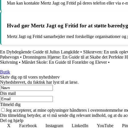
Man kan kontakte Mertz Jagt og Fritid på deres telefon eller via e-m
Hvad gør Mertz Jagt og Fritid for at støtte bæredyg
Mertz Jagt og Fritid samarbejder med forskellige organisationer og p
En Dybdegående Guide til Julius Langkilde
•
Slikræven: En unik oplev
Pølsevogn
•
Dronningens Hjørne: En Guide til at Skabe det Perfekte 
Skrivning
•
Mårslet Skole: En Guide til Forældre og Elever
•
Butik
Skriv dig op til vores nyhedsbrev
Nyhedsbrevet, du faktisk har lyst til at læse.
Din mail
Tilmeld dig
Jeg accepterer, at mine oplysninger håndteres i overensstemmelse m
Din tilmelding betyder, at vi må sende dig relevant indhold, og at du ac
Del og hjælp
X
Facebook
Instagram
LinkedIn
YouTube
Pin