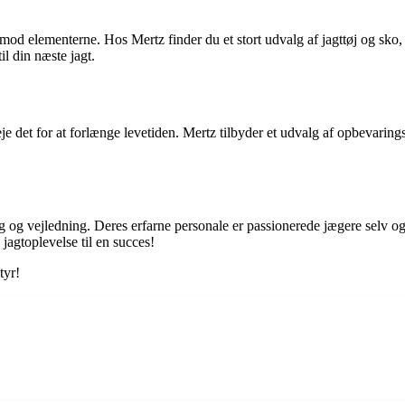
 mod elementerne. Hos Mertz finder du et stort udvalg af jagttøj og sko, 
il din næste jagt.
eje det for at forlænge levetiden. Mertz tilbyder et udvalg af opbevarings
g vejledning. Deres erfarne personale er passionerede jægere selv og er a
agtoplevelse til en succes!
tyr!