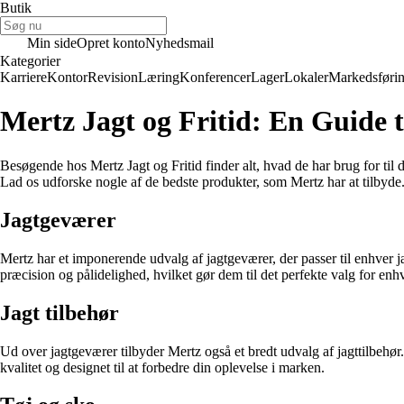
Butik
Min side
Opret konto
Nyhedsmail
Kategorier
Karriere
Kontor
Revision
Læring
Konferencer
Lager
Lokaler
Markedsføri
Mertz Jagt og Fritid: En Guide t
Besøgende hos Mertz Jagt og Fritid finder alt, hvad de har brug for til de
Lad os udforske nogle af de bedste produkter, som Mertz har at tilbyde
Jagtgeværer
Mertz har et imponerende udvalg af jagtgeværer, der passer til enhver j
præcision og pålidelighed, hvilket gør dem til det perfekte valg for enh
Jagt tilbehør
Ud over jagtgeværer tilbyder Mertz også et bredt udvalg af jagttilbehør.
kvalitet og designet til at forbedre din oplevelse i marken.