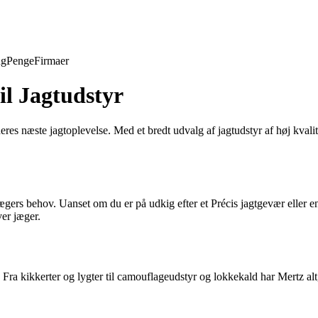
ng
Penge
Firmaer
il Jagtudstyr
res næste jagtoplevelse. Med et bredt udvalg af jagtudstyr af høj kvalitet
.
ægers behov. Uanset om du er på udkig efter et Précis jagtgevær eller en
ver jæger.
 Fra kikkerter og lygter til camouflageudstyr og lokkekald har Mertz alt