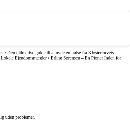
us
•
Den ultimative guide til at nyde en pølse fra Klostertorvets
n Lokale Ejendomsmægler
•
Erling Sørensen – En Pioner Inden for
 dig uden problemer.