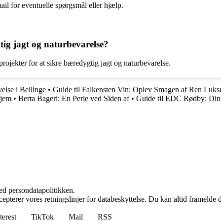
ail for eventuelle spørgsmål eller hjælp.
tig jagt og naturbevarelse?
rojekter for at sikre bæredygtig jagt og naturbevarelse.
else i Bellinge
•
Guide til Falkensten Vin: Oplev Smagen af Ren Luks
Hjem
•
Berta Bageri: En Perle ved Siden af
•
Guide til EDC Rødby: Di
ed persondatapolitikken.
cepterer vores retningslinjer for databeskyttelse. Du kan altid framelde
terest
TikTok
Mail
RSS