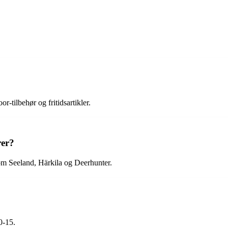
r-tilbehør og fritidsartikler.
rer?
som Seeland, Härkila og Deerhunter.
0-15.