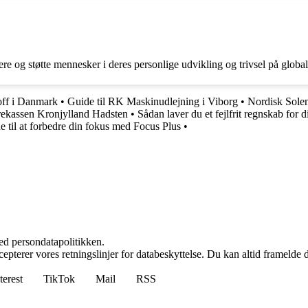
ere og støtte mennesker i deres personlige udvikling og trivsel på global
roff i Danmark
•
Guide til RK Maskinudlejning i Viborg
•
Nordisk Solen
ekassen Kronjylland Hadsten
•
Sådan laver du et fejlfrit regnskab for
e til at forbedre din fokus med Focus Plus
•
ed persondatapolitikken.
cepterer vores retningslinjer for databeskyttelse. Du kan altid framelde
terest
TikTok
Mail
RSS