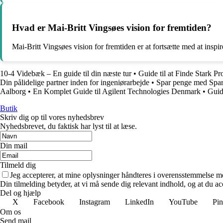
Hvad er Mai-Britt Vingsøes vision for fremtiden?
Mai-Britt Vingsøes vision for fremtiden er at fortsætte med at inspir
10-4 Videbæk – En guide til din næste tur
•
Guide til at Finde Stark P
Din pålidelige partner inden for ingeniørarbejde
•
Spar penge med Spar
Aalborg
•
En Komplet Guide til Agilent Technologies Denmark
•
Guid
Butik
Skriv dig op til vores nyhedsbrev
Nyhedsbrevet, du faktisk har lyst til at læse.
Din mail
Tilmeld dig
Jeg accepterer, at mine oplysninger håndteres i overensstemmelse m
Din tilmelding betyder, at vi må sende dig relevant indhold, og at du ac
Del og hjælp
X
Facebook
Instagram
LinkedIn
YouTube
Pin
Om os
Send mail