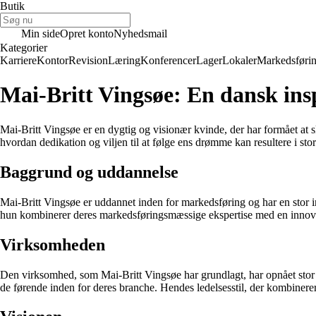
Butik
Min side
Opret konto
Nyhedsmail
Kategorier
Karriere
Kontor
Revision
Læring
Konferencer
Lager
Lokaler
Markedsføri
Mai-Britt Vingsøe: En dansk ins
Mai-Britt Vingsøe er en dygtig og visionær kvinde, der har formået at s
hvordan dedikation og viljen til at følge ens drømme kan resultere i store
Baggrund og uddannelse
Mai-Britt Vingsøe er uddannet inden for markedsføring og har en stor in
hun kombinerer deres markedsføringsmæssige ekspertise med en innovativ
Virksomheden
Den virksomhed, som Mai-Britt Vingsøe har grundlagt, har opnået stor s
de førende inden for deres branche. Hendes ledelsesstil, der kombinerer 