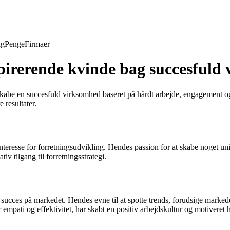
ng
Penge
Firmaer
pirerende kvinde bag succesfuld
kabe en succesfuld virksomhed baseret på hårdt arbejde, engagement og e
 resultater.
teresse for forretningsudvikling. Hendes passion for at skabe noget unik
 tilgang til forretningsstrategi.
ucces på markedet. Hendes evne til at spotte trends, forudsige markedet
empati og effektivitet, har skabt en positiv arbejdskultur og motiveret 