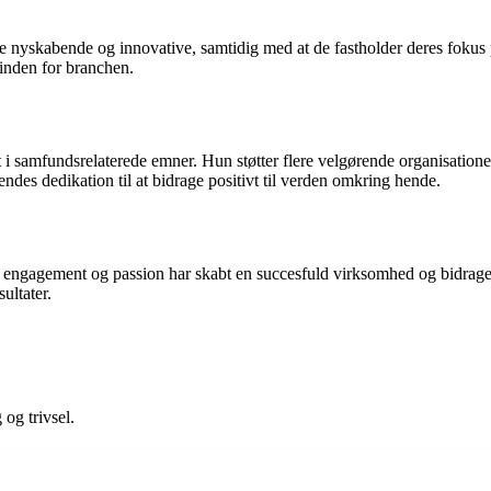
re nyskabende og innovative, samtidig med at de fastholder deres fokus
inden for branchen.
 samfundsrelaterede emner. Hun støtter flere velgørende organisationer 
ndes dedikation til at bidrage positivt til verden omkring hende.
 engagement og passion har skabt en succesfuld virksomhed og bidraget p
ultater.
og trivsel.