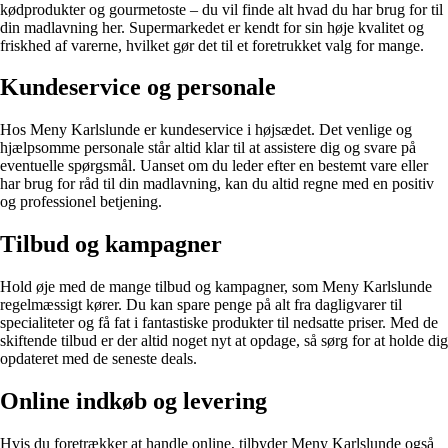
kødprodukter og gourmetoste – du vil finde alt hvad du har brug for til
din madlavning her. Supermarkedet er kendt for sin høje kvalitet og
friskhed af varerne, hvilket gør det til et foretrukket valg for mange.
Kundeservice og personale
Hos Meny Karlslunde er kundeservice i højsædet. Det venlige og
hjælpsomme personale står altid klar til at assistere dig og svare på
eventuelle spørgsmål. Uanset om du leder efter en bestemt vare eller
har brug for råd til din madlavning, kan du altid regne med en positiv
og professionel betjening.
Tilbud og kampagner
Hold øje med de mange tilbud og kampagner, som Meny Karlslunde
regelmæssigt kører. Du kan spare penge på alt fra dagligvarer til
specialiteter og få fat i fantastiske produkter til nedsatte priser. Med de
skiftende tilbud er der altid noget nyt at opdage, så sørg for at holde dig
opdateret med de seneste deals.
Online indkøb og levering
Hvis du foretrækker at handle online, tilbyder Meny Karlslunde også