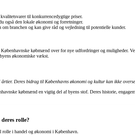
alitetsvarer til konkurrencedygtige priser.
u også den lokale økonomi og forretninger.
branchen og kan give råd og vejledning til potentielle kunder.
år Københavnske købmænd over for nye udfordringer og muligheder. Ved
l byens økonomiske vækst.
rtier. Deres bidrag til Københavns økonomi og kultur kan ikke overse
benhavnske købmænd en vigtig del af byens stof. Deres historie, engage
eres rolle?
l rolle i handel og økonomi i København.