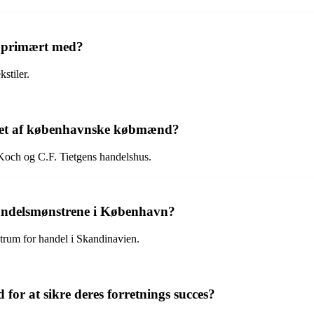
 primært med?
stiler.
evet af københavnske købmænd?
Koch og C.F. Tietgens handelshus.
ndelsmønstrene i København?
trum for handel i Skandinavien.
or at sikre deres forretnings succes?