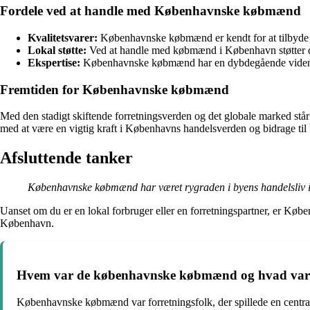
Fordele ved at handle med Københavnske købmænd
Kvalitetsvarer:
Københavnske købmænd er kendt for at tilbyde kv
Lokal støtte:
Ved at handle med købmænd i København støtter d
Ekspertise:
Københavnske købmænd har en dybdegående viden om 
Fremtiden for Københavnske købmænd
Med den stadigt skiftende forretningsverden og det globale marked st
med at være en vigtig kraft i Københavns handelsverden og bidrage ti
Afsluttende tanker
Københavnske købmænd har været rygraden i byens handelsliv i å
Uanset om du er en lokal forbruger eller en forretningspartner, er Kø
København.
Hvem var de københavnske købmænd og hvad var d
Københavnske købmænd var forretningsfolk, der spillede en centra