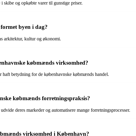
kibe og opkøbte varer til gunstige priser.
formet byen i dag?
 arkitektur, kultur og økonomi.
københavnske købmænds virksomhed?
ar haft betydning for de københavnske købmænds handel.
vnske købmænds forretningspraksis?
 udvide deres markeder og automatisere mange forretningsprocesser.
købmænds virksomhed i København?