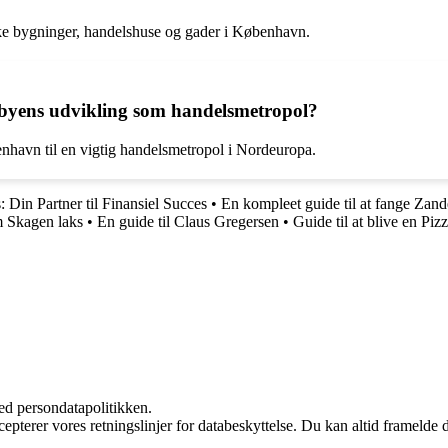
ke bygninger, handelshuse og gader i København.
yens udvikling som handelsmetropol?
havn til en vigtig handelsmetropol i Nordeuropa.
: Din Partner til Finansiel Succes
•
En kompleet guide til at fange Zand
m Skagen laks
•
En guide til Claus Gregersen
•
Guide til at blive en Piz
ed persondatapolitikken.
cepterer vores retningslinjer for databeskyttelse. Du kan altid framelde