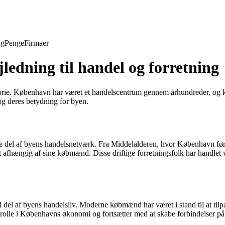
ng
Penge
Firmaer
dning til handel og forretning
historie. København har været et handelscentrum gennem århundreder, o
 deres betydning for byen.
del af byens handelsnetværk. Fra Middelalderen, hvor København først
 afhængig af sine købmænd. Disse driftige forretningsfolk har handlet
el af byens handelsliv. Moderne købmænd har været i stand til at tilpa
ig rolle i Københavns økonomi og fortsætter med at skabe forbindelser p