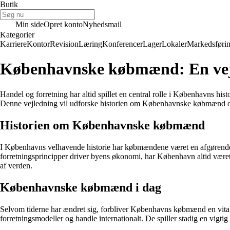
Butik
Min side
Opret konto
Nyhedsmail
Kategorier
Karriere
Kontor
Revision
Læring
Konferencer
Lager
Lokaler
Markedsføri
Københavnske købmænd: En vejle
Handel og forretning har altid spillet en central rolle i Københavns 
Denne vejledning vil udforske historien om Københavnske købmænd og
Historien om Københavnske købmænd
I Københavns velhavende historie har købmændene været en afgørende 
forretningsprincipper driver byens økonomi, har København altid været
af verden.
Københavnske købmænd i dag
Selvom tiderne har ændret sig, forbliver Københavns købmænd en vital d
forretningsmodeller og handle internationalt. De spiller stadig en vigt