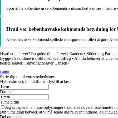
Spor af de københavnske købmænds virksomhed kan ses i historis
Hvad var københavnske købmænds betydning for b
Københavnske købmænd spillede en afgørende rolle i at gøre Køben
Hvad er hcfarver? En guide til hc farver i Randers
•
Söderberg Partners
Bygge i Skandinavisk Stil med ScandiByg
•
Alt, du behøver at vide o
bedste slagter i Støvring: Slagter Carlsen
•
Butik
Skriv dig op til vores nyhedsbrev
Nyhedsbrevet, du faktisk har lyst til at læse.
Din mail
Tilmeld dig
Jeg accepterer, at mine oplysninger håndteres i overensstemmelse m
Din tilmelding betyder, at vi må sende dig relevant indhold, og at du ac
Del og hjælp