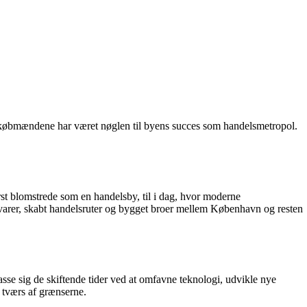
g købmændene har været nøglen til byens succes som handelsmetropol.
 blomstrede som en handelsby, til i dag, hvor moderne
 varer, skabt handelsruter og bygget broer mellem København og resten
sse sig de skiftende tider ved at omfavne teknologi, udvikle nye
å tværs af grænserne.