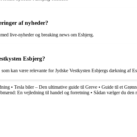
eringer af nyheder?
e med live-nyheder og breaking news om Esbjerg.
estkysten Esbjerg?
, som kan være relevante for Jydske Vestkysten Esbjergs dækning af E
ydning
•
Tesla biler – Den ultimative guide til Greve
•
Guide til et Grøn
mænd: En vejledning til handel og forretning
•
Sådan vælger du den r