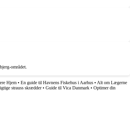
sbjerg-området.
nere Hjem
•
En guide til Havnens Fiskehus i Aarhus
•
Alt om Lægerne
igtige strauss skrædder
•
Guide til Vica Danmark
•
Optimer din