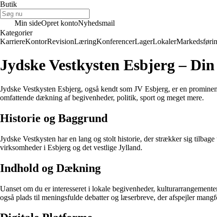
Butik
Min side
Opret konto
Nyhedsmail
Kategorier
Karriere
Kontor
Revision
Læring
Konferencer
Lager
Lokaler
Markedsføri
Jydske Vestkysten Esbjerg – Din
Jydske Vestkysten Esbjerg, også kendt som JV Esbjerg, er en prominent
omfattende dækning af begivenheder, politik, sport og meget mere.
Historie og Baggrund
Jydske Vestkysten har en lang og stolt historie, der strækker sig tilbage 
virksomheder i Esbjerg og det vestlige Jylland.
Indhold og Dækning
Uanset om du er interesseret i lokale begivenheder, kulturarrangementer,
også plads til meningsfulde debatter og læserbreve, der afspejler mang