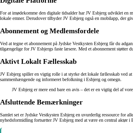
Digitale Platforme
For at imødekomme den digitale tidsalder har JV Esbjerg udviklet en mo
lokale emner. Derudover tilbyder JV Esbjerg også en mobilapp, der giv
Abonnement og Medlemsfordele
Ved at tegne et abonnement på Jydske Vestkysten Esbjerg får du adgang
tilgængelige for JV Esbjergs faste læsere. Med et abonnement støtter d
Aktivt Lokalt Fællesskab
JV Esbjerg spiller en vigtig rolle i at styrke det lokale fællesskab ved 
sammenhængende og informeret befolkning i Esbjerg og omegn.
JV Esbjerg er mere end bare en avis – det er en vigtig del af vor
Afsluttende Bemærkninger
Samlet set er Jydske Vestkysten Esbjerg en uvurderlig ressource for all
nyhedsformidling fortsætter JV Esbjerg med at være en central aktør i