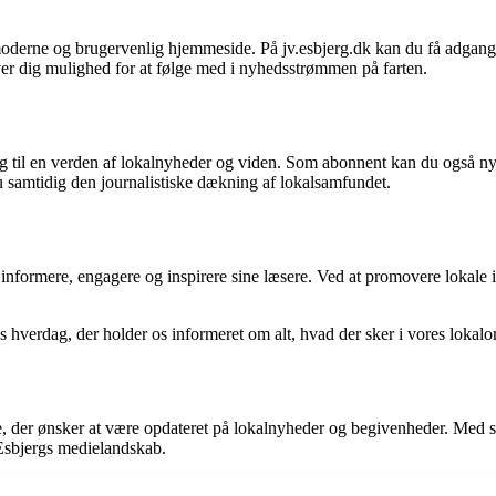
derne og brugervenlig hjemmeside. På jv.esbjerg.dk kan du få adgang ti
er dig mulighed for at følge med i nyhedsstrømmen på farten.
 til en verden af lokalnyheder og viden. Som abonnent kan du også nyd
u samtidig den journalistiske dækning af lokalsamfundet.
at informere, engagere og inspirere sine læsere. Ved at promovere lokale i
es hverdag, der holder os informeret om alt, hvad der sker i vores lokal
e, der ønsker at være opdateret på lokalnyheder og begivenheder. Med sin
 Esbjergs medielandskab.