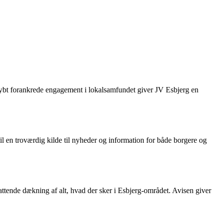
dybt forankrede engagement i lokalsamfundet giver JV Esbjerg en
g til en troværdig kilde til nyheder og information for både borgere og
fattende dækning af alt, hvad der sker i Esbjerg-området. Avisen giver