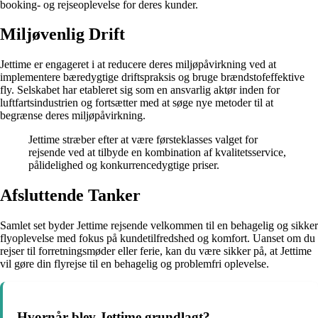
booking- og rejseoplevelse for deres kunder.
Miljøvenlig Drift
Jettime er engageret i at reducere deres miljøpåvirkning ved at
implementere bæredygtige driftspraksis og bruge brændstofeffektive
fly. Selskabet har etableret sig som en ansvarlig aktør inden for
luftfartsindustrien og fortsætter med at søge nye metoder til at
begrænse deres miljøpåvirkning.
Jettime stræber efter at være førsteklasses valget for
rejsende ved at tilbyde en kombination af kvalitetsservice,
pålidelighed og konkurrencedygtige priser.
Afsluttende Tanker
Samlet set byder Jettime rejsende velkommen til en behagelig og sikker
flyoplevelse med fokus på kundetilfredshed og komfort. Uanset om du
rejser til forretningsmøder eller ferie, kan du være sikker på, at Jettime
vil gøre din flyrejse til en behagelig og problemfri oplevelse.
Hvornår blev Jettime grundlagt?