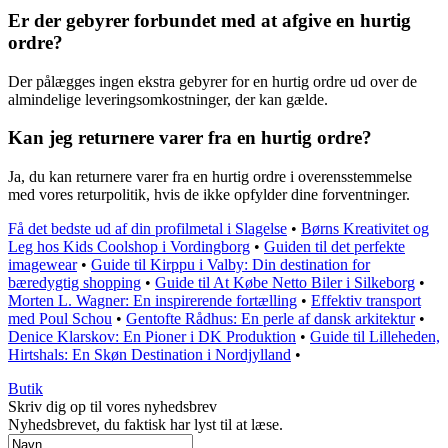
Er der gebyrer forbundet med at afgive en hurtig
ordre?
Der pålægges ingen ekstra gebyrer for en hurtig ordre ud over de
almindelige leveringsomkostninger, der kan gælde.
Kan jeg returnere varer fra en hurtig ordre?
Ja, du kan returnere varer fra en hurtig ordre i overensstemmelse
med vores returpolitik, hvis de ikke opfylder dine forventninger.
Få det bedste ud af din profilmetal i Slagelse
•
Børns Kreativitet og
Leg hos Kids Coolshop i Vordingborg
•
Guiden til det perfekte
imagewear
•
Guide til Kirppu i Valby: Din destination for
bæredygtig shopping
•
Guide til At Købe Netto Biler i Silkeborg
•
Morten L. Wagner: En inspirerende fortælling
•
Effektiv transport
med Poul Schou
•
Gentofte Rådhus: En perle af dansk arkitektur
•
Denice Klarskov: En Pioner i DK Produktion
•
Guide til Lilleheden,
Hirtshals: En Skøn Destination i Nordjylland
•
Butik
Skriv dig op til vores nyhedsbrev
Nyhedsbrevet, du faktisk har lyst til at læse.