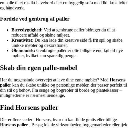
en palle til et rustikt havebord eller en hyggelig sofa med lidt kreativitet
og håndværk.
Fordele ved genbrug af paller
Bæredygtighed:
Ved at genbruge paller bidrager du til at
reducere affald og skåne miljøet.
Kreativitet:
Du kan lade din kreative side få frit spil og skabe
unikke møbler og dekorationer.
Økonomisk:
Genbrugte paller er ofte billigere end køb af nye
møbler, hvilket kan spare dig penge.
Skab din egen palle-møbel
Har du nogensinde overvejet at lave dine egne møbler? Med
Horsens
paller
kan du skabe unikke og personlige møbler, der passer perfekt til
din stil og behov. Fra senge og bogreoler til borde og plantekasser –
mulighederne er nærmest uendelige.
Find Horsens paller
Der er flere steder i Horsens, hvor du kan finde gratis eller billige
Horsens paller
. Besøg lokale virksomheder, byggemarkeder eller tjek