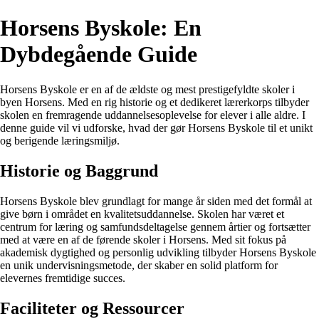
Horsens Byskole: En
Dybdegående Guide
Horsens Byskole er en af de ældste og mest prestigefyldte skoler i
byen Horsens. Med en rig historie og et dedikeret lærerkorps tilbyder
skolen en fremragende uddannelsesoplevelse for elever i alle aldre. I
denne guide vil vi udforske, hvad der gør Horsens Byskole til et unikt
og berigende læringsmiljø.
Historie og Baggrund
Horsens Byskole blev grundlagt for mange år siden med det formål at
give børn i området en kvalitetsuddannelse. Skolen har været et
centrum for læring og samfundsdeltagelse gennem årtier og fortsætter
med at være en af de førende skoler i Horsens. Med sit fokus på
akademisk dygtighed og personlig udvikling tilbyder Horsens Byskole
en unik undervisningsmetode, der skaber en solid platform for
elevernes fremtidige succes.
Faciliteter og Ressourcer