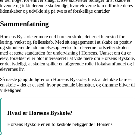
er der noget for enhver smag. Disse aktiviteter bidrager til at skabe et
levende og inkluderende skolemiljø, hvor eleverne kan udforske deres
lidenskaber og udvikle sig på tværs af forskellige områder.
Sammenfatning
Horsens Byskole er mere end bare en skole; det er et hjemsted for
læring, vækst og fællesskab. Med sit engagement i at skabe en positiv
og stimulerende uddannelsesoplevelse for eleverne fortsætter skolen
med at sætte standarden for undervisning i Horsens. Uanset om du er
elev, forælder eller blot interesseret i at vide mere om Horsens Byskole,
er det tydeligt, at skolen spiller en afgørende rolle i lokalsamfundet og i
elevernes liv.
Så næste gang du hører om Horsens Byskole, husk at det ikke bare er
en skole – det er et sted, hvor potentiale blomstrer, og drømme bliver til
virkelighed.
Hvad er Horsens Byskole?
Horsens Byskole er en folkeskole beliggende i Horsens.