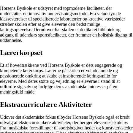
Horsens Byskole er udstyret med topmoderne faciliteter, der
understøtter en innovativ undervisningsmetode. Fra veludstyrede
klasseværelser til specialiserede laboratorier og kreative værksteder
stræber skolen efter at give eleverne den bedst mulige
læringsoplevelse. Derudover har skolen et dedikeret bibliotek og
adgang til udendørs sportsfaciliteter, der fremmer en holistisk tilgang til
uddannelse.
Lærerkorpset
Et af hovedtrækkene ved Horsens Byskole er dets engagerede og
kompetente lærerkorps. Lærerne på skolen er veluddannede og
passionerede omkring at skabe et inspirerende læringsmiljø for
eleverne. Med deres støtte og vejledning er eleverne i stand til at
udfordre sig selv og forfølge deres akademiske interesser på en
meningsfuld måde.
Ekstracurriculære Aktiviteter
Udover det akademiske fokus tilbyder Horsens Byskole også et bredt
udvalg af ekstracurriculære aktiviteter, der beriger elevernes skoleliv.
Fra musikalske forestillinger til sportsbegivenheder og kunstværksteder