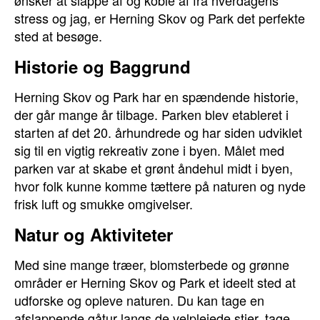
ønsker at slappe af og koble af fra hverdagens
stress og jag, er Herning Skov og Park det perfekte
sted at besøge.
Historie og Baggrund
Herning Skov og Park har en spændende historie,
der går mange år tilbage. Parken blev etableret i
starten af det 20. århundrede og har siden udviklet
sig til en vigtig rekreativ zone i byen. Målet med
parken var at skabe et grønt åndehul midt i byen,
hvor folk kunne komme tættere på naturen og nyde
frisk luft og smukke omgivelser.
Natur og Aktiviteter
Med sine mange træer, blomsterbede og grønne
områder er Herning Skov og Park et ideelt sted at
udforske og opleve naturen. Du kan tage en
afslappende gåtur langs de velplejede stier, tage