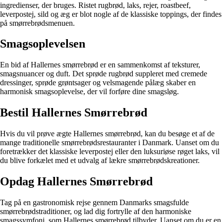
ingredienser, der bruges. Ristet rugbrød, laks, rejer, roastbeef,
leverpostej, sild og æg er blot nogle af de klassiske toppings, der findes
på smørrebrødsmenuen.
Smagsoplevelsen
En bid af Hallernes smørrebrød er en sammenkomst af teksturer,
smagsnuancer og duft. Det sprøde rugbrød suppleret med cremede
dressinger, sprøde grøntsager og velsmagende pålæg skaber en
harmonisk smagsoplevelse, der vil forføre dine smagsløg.
Bestil Hallernes Smørrebrød
Hvis du vil prøve ægte Hallernes smørrebrød, kan du besøge et af de
mange traditionelle smørrebrødsrestauranter i Danmark. Uanset om du
foretrækker det klassiske leverpostej eller den luksuriøse røget laks, vil
du blive forkælet med et udvalg af lækre smørrebrødskreationer.
Opdag Hallernes Smørrebrød
Tag på en gastronomisk rejse gennem Danmarks smagsfulde
smørrebrødstraditioner, og lad dig fortrylle af den harmoniske
smagssymfoni, som Hallernes smørrebrød tilbyder. Uanset om du er en