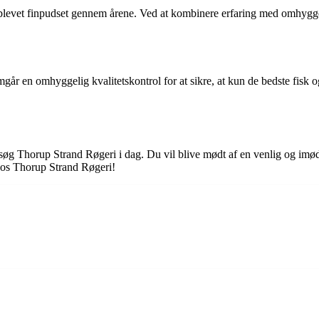
 blevet finpudset gennem årene. Ved at kombinere erfaring med omhyggel
år en omhyggelig kvalitetskontrol for at sikre, at kun de bedste fisk o
 besøg Thorup Strand Røgeri i dag. Du vil blive mødt af en venlig og
hos Thorup Strand Røgeri!