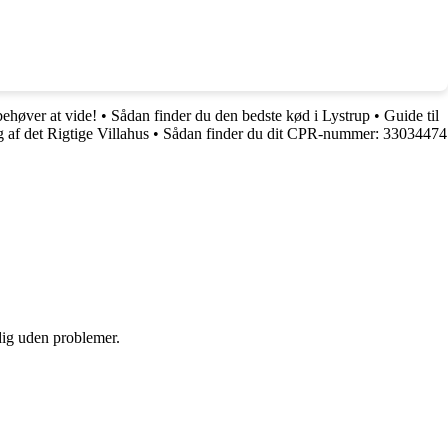
ehøver at vide!
•
Sådan finder du den bedste kød i Lystrup
•
Guide til
g af det Rigtige Villahus
•
Sådan finder du dit CPR-nummer: 33034474
 dig uden problemer.