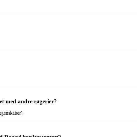
t med andre røgerier?
 egenskaber].