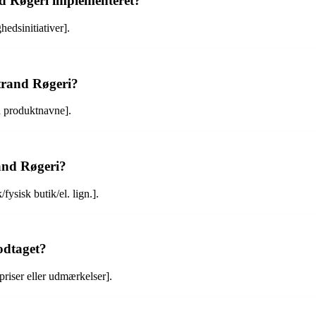
nd Røgeri implementeret?
edsinitiativer].
trand Røgeri?
d produktnavne].
and Røgeri?
ysisk butik/el. lign.].
odtaget?
riser eller udmærkelser].