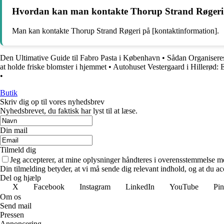
Hvordan kan man kontakte Thorup Strand Røgeri f
Man kan kontakte Thorup Strand Røgeri på [kontaktinformation].
Den Ultimative Guide til Fabro Pasta i København
•
Sådan Organiseres
at holde friske blomster i hjemmet
•
Autohuset Vestergaard i Hillerød:
•
Butik
Skriv dig op til vores nyhedsbrev
Nyhedsbrevet, du faktisk har lyst til at læse.
Din mail
Tilmeld dig
Jeg accepterer, at mine oplysninger håndteres i overensstemmelse m
Din tilmelding betyder, at vi må sende dig relevant indhold, og at du ac
Del og hjælp
X
Facebook
Instagram
LinkedIn
YouTube
Pin
Om os
Send mail
Pressen
Annoncering