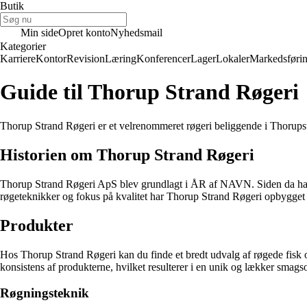
Butik
Min side
Opret konto
Nyhedsmail
Kategorier
Karriere
Kontor
Revision
Læring
Konferencer
Lager
Lokaler
Markedsføri
Guide til Thorup Strand Røgeri
Thorup Strand Røgeri er et velrenommeret røgeri beliggende i Thorupstr
Historien om Thorup Strand Røgeri
Thorup Strand Røgeri ApS blev grundlagt i ÅR af NAVN. Siden da har røg
røgeteknikker og fokus på kvalitet har Thorup Strand Røgeri opbygget et
Produkter
Hos Thorup Strand Røgeri kan du finde et bredt udvalg af røgede fisk o
konsistens af produkterne, hvilket resulterer i en unik og lækker smags
Røgningsteknik