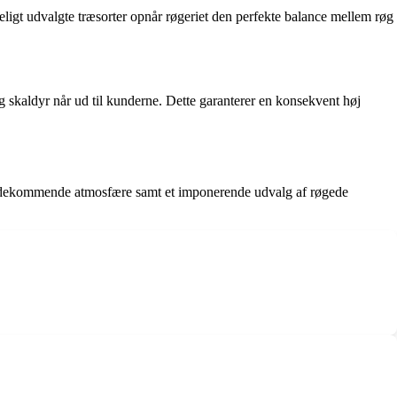
igt udvalgte træsorter opnår røgeriet den perfekte balance mellem røg
g skaldyr når ud til kunderne. Dette garanterer en konsekvent høj
 imødekommende atmosfære samt et imponerende udvalg af røgede