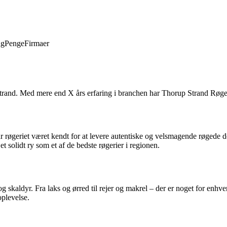
ng
Penge
Firmaer
and. Med mere end X års erfaring i branchen har Thorup Strand Røgeri s
eriet været kendt for at levere autentiske og velsmagende røgede delik
 solidt ry som et af de bedste røgerier i regionen.
g skaldyr. Fra laks og ørred til rejer og makrel – der er noget for en
oplevelse.