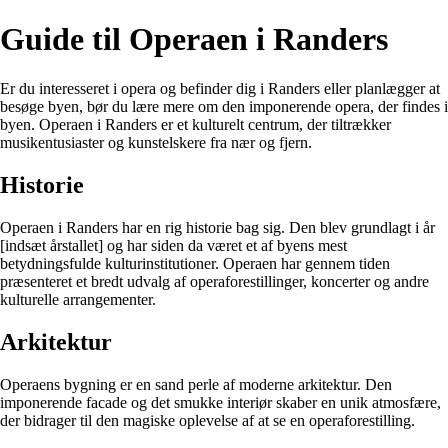
Guide til Operaen i Randers
Er du interesseret i opera og befinder dig i Randers eller planlægger at
besøge byen, bør du lære mere om den imponerende opera, der findes i
byen. Operaen i Randers er et kulturelt centrum, der tiltrækker
musikentusiaster og kunstelskere fra nær og fjern.
Historie
Operaen i Randers har en rig historie bag sig. Den blev grundlagt i år
[indsæt årstallet] og har siden da været et af byens mest
betydningsfulde kulturinstitutioner. Operaen har gennem tiden
præsenteret et bredt udvalg af operaforestillinger, koncerter og andre
kulturelle arrangementer.
Arkitektur
Operaens bygning er en sand perle af moderne arkitektur. Den
imponerende facade og det smukke interiør skaber en unik atmosfære,
der bidrager til den magiske oplevelse af at se en operaforestilling.