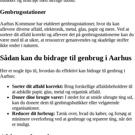
butikker og hold øje med særlige tilbud.
Genbrugsstationer
Aarhus Kommune har etableret genbrugsstationer, hvor du kan
aflevere diverse affald, elektronik, metal, glas, papir og mere. Ved at
sortere dit affald korrekt og aflevere det på genbrugsstationerne kan du
være med til at sikre, at ressourcer genanvendes og skadelige stoffer
ikke ender i naturen.
Sådan kan du bidrage til genbrug i Aarhus
Her er nogle tips til, hvordan du effektivt kan bidrage til genbrug i
Aarhus:
Sorter dit affald korrekt:
Brug forskellige affaldsbeholdere til
at adskille papir, glas, metal og organisk affald.
Doner dine brugte varer:
I stedet for at smide ubrugte ting ud,
kan du donere dem til genbrugsbutikker eller velgørende
organisationer.
Reducer dit forbrug:
Tænk over, hvad du køber, og forsøg at
minimere overforbrug ved at genbruge og reparere ting, når det
er muligt.