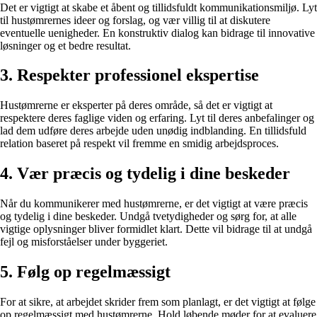
Det er vigtigt at skabe et åbent og tillidsfuldt kommunikationsmiljø. Lyt
til hustømrernes ideer og forslag, og vær villig til at diskutere
eventuelle uenigheder. En konstruktiv dialog kan bidrage til innovative
løsninger og et bedre resultat.
3. Respekter professionel ekspertise
Hustømrerne er eksperter på deres område, så det er vigtigt at
respektere deres faglige viden og erfaring. Lyt til deres anbefalinger og
lad dem udføre deres arbejde uden unødig indblanding. En tillidsfuld
relation baseret på respekt vil fremme en smidig arbejdsproces.
4. Vær præcis og tydelig i dine beskeder
Når du kommunikerer med hustømrerne, er det vigtigt at være præcis
og tydelig i dine beskeder. Undgå tvetydigheder og sørg for, at alle
vigtige oplysninger bliver formidlet klart. Dette vil bidrage til at undgå
fejl og misforståelser under byggeriet.
5. Følg op regelmæssigt
For at sikre, at arbejdet skrider frem som planlagt, er det vigtigt at følge
op regelmæssigt med hustømrerne. Hold løbende møder for at evaluere