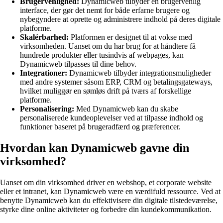
Brugervenlighed:
Dynamicweb tilbyder en brugervenlig
interface, der gør det nemt for både erfarne brugere og
nybegyndere at oprette og administrere indhold på deres digitale
platforme.
Skalérbarhed:
Platformen er designet til at vokse med
virksomheden. Uanset om du har brug for at håndtere få
hundrede produkter eller tusindvis af webpages, kan
Dynamicweb tilpasses til dine behov.
Integrationer:
Dynamicweb tilbyder integrationsmuligheder
med andre systemer såsom ERP, CRM og betalingsgateways,
hvilket muliggør en sømløs drift på tværs af forskellige
platforme.
Personalisering:
Med Dynamicweb kan du skabe
personaliserede kundeoplevelser ved at tilpasse indhold og
funktioner baseret på brugeradfærd og præferencer.
Hvordan kan Dynamicweb gavne din
virksomhed?
Uanset om din virksomhed driver en webshop, et corporate website
eller et intranet, kan Dynamicweb være en værdifuld ressource. Ved at
benytte Dynamicweb kan du effektivisere din digitale tilstedeværelse,
styrke dine online aktiviteter og forbedre din kundekommunikation.