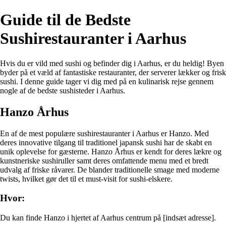
Guide til de Bedste
Sushirestauranter i Aarhus
Hvis du er vild med sushi og befinder dig i Aarhus, er du heldig! Byen
byder på et væld af fantastiske restauranter, der serverer lækker og frisk
sushi. I denne guide tager vi dig med på en kulinarisk rejse gennem
nogle af de bedste sushisteder i Aarhus.
Hanzo Århus
En af de mest populære sushirestauranter i Aarhus er Hanzo. Med
deres innovative tilgang til traditionel japansk sushi har de skabt en
unik oplevelse for gæsterne. Hanzo Århus er kendt for deres lækre og
kunstneriske sushiruller samt deres omfattende menu med et bredt
udvalg af friske råvarer. De blander traditionelle smage med moderne
twists, hvilket gør det til et must-visit for sushi-elskere.
Hvor:
Du kan finde Hanzo i hjertet af Aarhus centrum på [indsæt adresse].