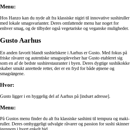
Menu:
Hos Hanzo kan du nyde alt fra klassiske nigiri til innovative sushiruller
med lokale smagsvarianter. Deres omfattende menu har noget for
enhver smag, og de tilbyder også vegetariske og veganske muligheder.
Gusto Aarhus
En anden favorit blandt sushielskere i Aarhus er Gusto. Med fokus på
friske råvarer og autentiske smagsoplevelser har Gusto etableret sig
som en af de bedste sushirestauranter i byen. Deres dygtige sushikokke
skaber smukt anrettede retter, der er en fryd for både øjnene og
smagsløgene.
Hvor:
Gusto ligger i en hyggelig del af Aarhus på [indsæt adresse].
Menu:
På Gustos menu finder du alt fra klassiske sashimi til tempura og maki-
ruller. Deres omhyggeligt udvalgte råvarer og passion for sushi skinner
igennem i hvert enkelt bid.