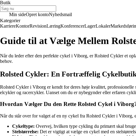
Butik
Min side
Opret konto
Nyhedsmail
Kategorier
Karriere
Kontor
Revision
Læring
Konferencer
Lager
Lokaler
Markedsføri
Guide til at Vælge Mellem Rolst
Når du leder efter den perfekte cykel i Viborg, er Rolsted Cykler et op
behov.
Rolsted Cykler: En Fortræffelig Cykelbutik
Rolsted Cykler i Viborg er kendt for deres høje kvalitet, professionelle 
elcykler og racercykler. Uanset om du er nybegynder eller erfaren cykli
Hvordan Vælger Du den Rette Rolsted Cykel i Viborg
Når du står over for valget af en ny cykel fra Rolsted Cykler i Viborg, e
Cykeltype:
Overvej, hvilken type cykling du primært skal bruge cy
Stelstørrelse:
Det er vigtigt at vælge en cykel med en stelstørrels