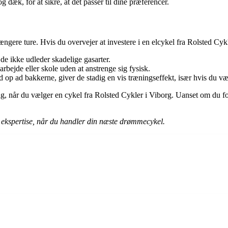
 dæk, for at sikre, at det passer til dine præferencer.
ngere ture. Hvis du overvejer at investere i en elcykel fra Rolsted Cykle
a de ikke udleder skadelige gasarter.
arbejde eller skole uden at anstrenge sig fysisk.
op ad bakkerne, giver de stadig en vis træningseffekt, især hvis du væl
alg, når du vælger en cykel fra Rolsted Cykler i Viborg. Uanset om du f
g ekspertise, når du handler din næste drømmecykel.