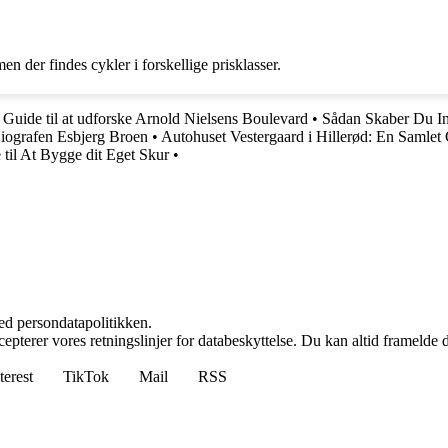
men der findes cykler i forskellige prisklasser.
•
Guide til at udforske Arnold Nielsens Boulevard
•
Sådan Skaber Du In
Biografen Esbjerg Broen
•
Autohuset Vestergaard i Hillerød: En Samlet
til At Bygge dit Eget Skur
•
ed persondatapolitikken.
cepterer vores retningslinjer for databeskyttelse. Du kan altid framelde
terest
TikTok
Mail
RSS