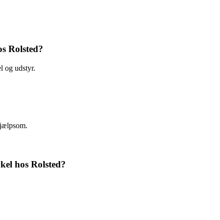
os Rolsted?
l og udstyr.
hjælpsom.
ykel hos Rolsted?