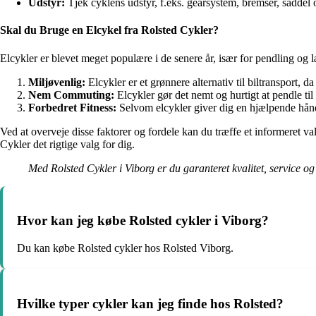
Udstyr:
Tjek cyklens udstyr, f.eks. gearsystem, bremser, saddel og
Skal du Bruge en Elcykel fra Rolsted Cykler?
Elcykler er blevet meget populære i de senere år, især for pendling og læ
Miljøvenlig:
Elcykler er et grønnere alternativ til biltransport, d
Nem Commuting:
Elcykler gør det nemt og hurtigt at pendle til 
Forbedret Fitness:
Selvom elcykler giver dig en hjælpende hånd 
Ved at overveje disse faktorer og fordele kan du træffe et informeret v
Cykler det rigtige valg for dig.
Med Rolsted Cykler i Viborg er du garanteret kvalitet, service o
Hvor kan jeg købe Rolsted cykler i Viborg?
Du kan købe Rolsted cykler hos Rolsted Viborg.
Hvilke typer cykler kan jeg finde hos Rolsted?