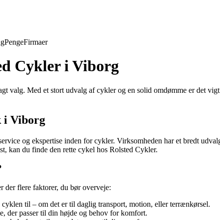
ng
Penge
Firmaer
ed Cykler i Viborg
lagt valg. Med et stort udvalg af cykler og en solid omdømme er det vigt
 i Viborg
service og ekspertise inden for cykler. Virksomheden har et bredt udvalg a
st, kan du finde den rette cykel hos Rolsted Cykler.
?
r der flere faktorer, du bør overveje:
klen til – om det er til daglig transport, motion, eller terrænkørsel.
e, der passer til din højde og behov for komfort.