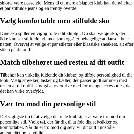
skjorte være passende. Mens til en mere afslappet klub kan du gå efter
et par stilfulde jeans og en trendy overdel.
Vælg komfortable men stilfulde sko
Dine sko spiller en vigtig rolle i dit klubtøj. Du skal vælge sko, der
ikke kun ser stilfulde ud, men som også er behagelige at danse i hele
natten. Overvej at vælge et par stiletter eller klassiske sneakers, alt efter
stilen på dit outfit.
Match tilbehøret med resten af dit outfit
Tilbehør kan virkelig fuldende dit klubtøj og tilføje personlighed til dit
look. Vælg smykker, tasker og bælter, der passer godt sammen med
resten af dit outfit. Undgå at overdrive med for mange accessories, da
det kan virke overfyldt.
Vær tro mod din personlige stil
Det vigtigste tip til at vælge det rette klubtøj er at være tro mod din
personlige stil. Vælg tøj, der får dig til at føle dig selvsikker og
komfortabel. Når du er tro mod dig selv, vil dit outfit udstråle
autenticitet og selvtillid.