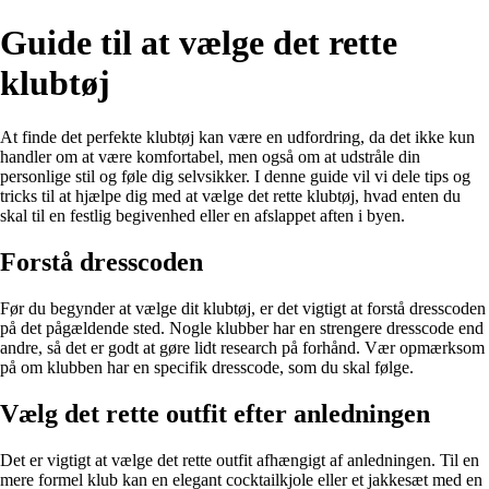
Guide til at vælge det rette
klubtøj
At finde det perfekte klubtøj kan være en udfordring, da det ikke kun
handler om at være komfortabel, men også om at udstråle din
personlige stil og føle dig selvsikker. I denne guide vil vi dele tips og
tricks til at hjælpe dig med at vælge det rette klubtøj, hvad enten du
skal til en festlig begivenhed eller en afslappet aften i byen.
Forstå dresscoden
Før du begynder at vælge dit klubtøj, er det vigtigt at forstå dresscoden
på det pågældende sted. Nogle klubber har en strengere dresscode end
andre, så det er godt at gøre lidt research på forhånd. Vær opmærksom
på om klubben har en specifik dresscode, som du skal følge.
Vælg det rette outfit efter anledningen
Det er vigtigt at vælge det rette outfit afhængigt af anledningen. Til en
mere formel klub kan en elegant cocktailkjole eller et jakkesæt med en