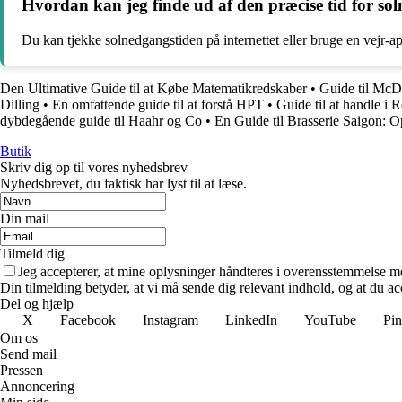
Hvordan kan jeg finde ud af den præcise tid for so
Du kan tjekke solnedgangstiden på internettet eller bruge en vejr-a
Den Ultimative Guide til at Købe Matematikredskaber
•
Guide til McDo
Dilling
•
En omfattende guide til at forstå HPT
•
Guide til at handle i
dybdegående guide til Haahr og Co
•
En Guide til Brasserie Saigon:
Butik
Skriv dig op til vores nyhedsbrev
Nyhedsbrevet, du faktisk har lyst til at læse.
Din mail
Tilmeld dig
Jeg accepterer, at mine oplysninger håndteres i overensstemmelse m
Din tilmelding betyder, at vi må sende dig relevant indhold, og at du ac
Del og hjælp
X
Facebook
Instagram
LinkedIn
YouTube
Pin
Om os
Send mail
Pressen
Annoncering