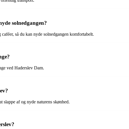
ffentlig transport.
n nyde solnedgangen?
og caféer, så du kan nyde solnedgangen komfortabelt.
ange?
ange ved Haderslev Dam.
lev?
at slappe af og nyde naturens skønhed.
erslev?