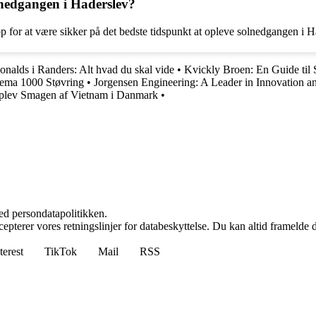
lnedgangen i Haderslev?
pp for at være sikker på det bedste tidspunkt at opleve solnedgangen i H
nalds i Randers: Alt hvad du skal vide
•
Kvickly Broen: En Guide ti
 Rema 1000 Støvring
•
Jorgensen Engineering: A Leader in Innovation a
 Oplev Smagen af Vietnam i Danmark
•
ed persondatapolitikken.
cepterer vores retningslinjer for databeskyttelse. Du kan altid framelde
terest
TikTok
Mail
RSS