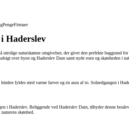
ng
Penge
Firmaer
 i Haderslev
å utrolige naturskønne omgivelser, der giver den perfekte baggrund for
udsigt over byen og Haderslev Dam samt nyde roen og skønheden i nat
himlen fyldes med varme farver og en aura af ro. Solnedgangen i Hadersle
ngen i Haderslev. Beliggende ved Haderslev Dam, tilbyder denne boule
 i naturens skønhed.