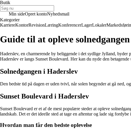
Butik
Min side
Opret konto
Nyhedsmail
Kategorier
Karriere
Kontor
Revision
Læring
Konferencer
Lager
Lokaler
Markedsføri
Guide til at opleve solnedgangen
Haderslev, en charmerende by beliggende i det sydlige Jylland, byder p
Haderslev er langs Sunset Boulevard. Her kan du nyde den betagende 
Solnedgangen i Haderslev
Den bedste tid på dagen er uden tvivl, når solen begynder at gå ned, og 
Sunset Boulevard i Haderslev
Sunset Boulevard er et af de mest populære steder at opleve solnedga
landskab. Det er det ideelle sted at tage en aftentur og lade sig fordybe
Hvordan man får den bedste oplevelse