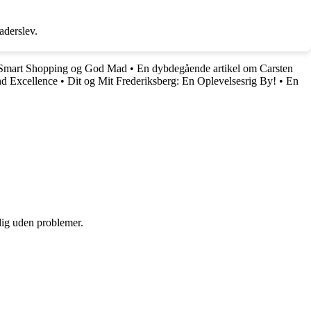
aderslev.
l Smart Shopping og God Mad
•
En dybdegående artikel om Carsten
nd Excellence
•
Dit og Mit Frederiksberg: En Oplevelsesrig By!
•
En
 dig uden problemer.