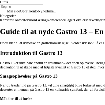
Butik
Min side
Opret konto
Nyhedsmail
Kategorier
Karriere
Kontor
Revision
Læring
Konferencer
Lager
Lokaler
Markedsføri
Guide til at nyde Gastro 13 – En
Er du klar til at udforske en gastronomisk rejse i verdensklasse? Så er
Introduktion til Gastro 13
Gastro 13 er ikke bare endnu en restaurant – det er en oplevelse. Beli
dedikation til at skabe mad af højeste kvalitet er Gastro 13 et sted, hvo
Smagsoplevelser på Gastro 13
Når du træder ind på Gastro 13, vil dine smagsløg blive forkælet med del
desserter er menuen på Gastro 13 en kulinarisk symfoni, der vil forblø
Måltider til at huske