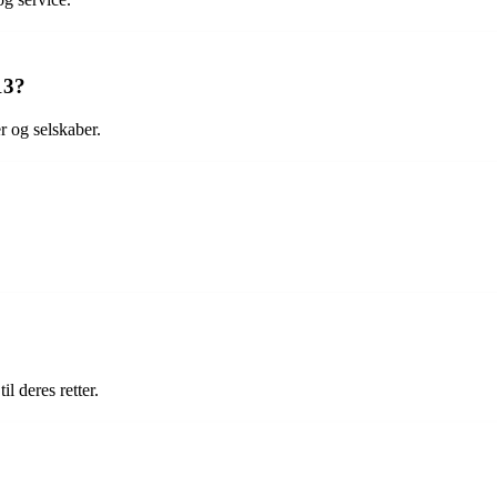
13?
r og selskaber.
l deres retter.