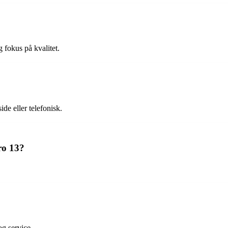
g fokus på kvalitet.
de eller telefonisk.
ro 13?
g service.