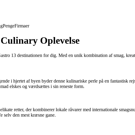
ng
Penge
Firmaer
 Culinary Oplevelse
 Gastro 13 destinationen for dig. Med en unik kombination af smag, kreat
ggende i hjertet af byen byder denne kulinariske perle på en fantastisk
r mad elskes og værdsættes i sin reneste form.
ikate retter, der kombinerer lokale råvarer med internationale smagsnuan
ffe selv den mest kræsne gane.