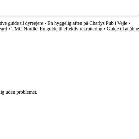
ve guide til dyreejere
•
En hyggelig aften på Charlys Pub i Vejle
•
vard
•
TMC Nordic: En guide til effektiv rekruttering
•
Guide til at åbne
 dig uden problemer.