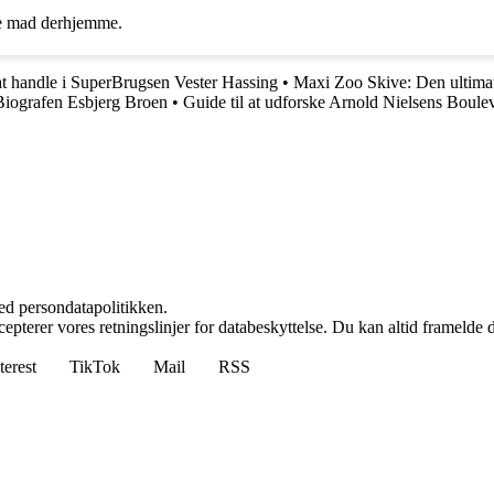
re mad derhjemme.
 at handle i SuperBrugsen Vester Hassing
•
Maxi Zoo Skive: Den ultimati
 Biografen Esbjerg Broen
•
Guide til at udforske Arnold Nielsens Boule
ed persondatapolitikken.
cepterer vores retningslinjer for databeskyttelse. Du kan altid framelde
terest
TikTok
Mail
RSS