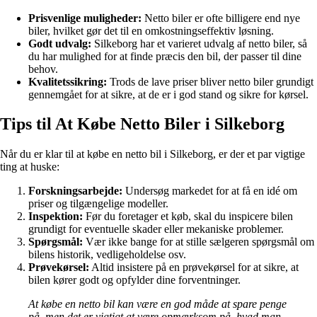
Prisvenlige muligheder:
Netto biler er ofte billigere end nye
biler, hvilket gør det til en omkostningseffektiv løsning.
Godt udvalg:
Silkeborg har et varieret udvalg af netto biler, så
du har mulighed for at finde præcis den bil, der passer til dine
behov.
Kvalitetssikring:
Trods de lave priser bliver netto biler grundigt
gennemgået for at sikre, at de er i god stand og sikre for kørsel.
Tips til At Købe Netto Biler i Silkeborg
Når du er klar til at købe en netto bil i Silkeborg, er der et par vigtige
ting at huske:
Forskningsarbejde:
Undersøg markedet for at få en idé om
priser og tilgængelige modeller.
Inspektion:
Før du foretager et køb, skal du inspicere bilen
grundigt for eventuelle skader eller mekaniske problemer.
Spørgsmål:
Vær ikke bange for at stille sælgeren spørgsmål om
bilens historik, vedligeholdelse osv.
Prøvekørsel:
Altid insistere på en prøvekørsel for at sikre, at
bilen kører godt og opfylder dine forventninger.
At købe en netto bil kan være en god måde at spare penge
på, men det er vigtigt at være opmærksom på, hvad man