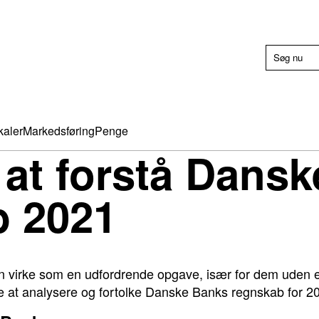
kaler
Markedsføring
Penge
l at forstå Dans
b 2021
an virke som en udfordrende opgave, især for dem uden 
re at analysere og fortolke Danske Banks regnskab for 2