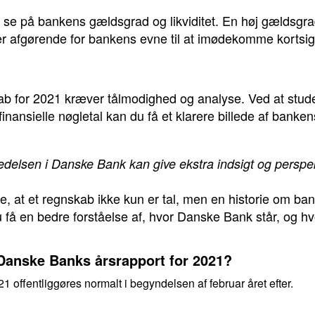
t se på bankens gældsgrad og likviditet. En høj gældsgra
er afgørende for bankens evne til at imødekomme kortsigt
b for 2021 kræver tålmodighed og analyse. Ved at studer
inansielle nøgletal kan du få et klarere billede af bank
 ledelsen i Danske Bank kan give ekstra indsigt og perspekt
ske, at et regnskab ikke kun er tal, men en historie om b
 få en bedre forståelse af, hvor Danske Bank står, og hvo
 Danske Banks årsrapport for 2021?
 offentliggøres normalt i begyndelsen af februar året efter.