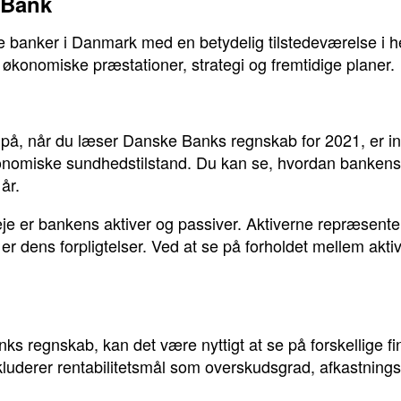
 Bank
e banker i Danmark med en betydelig tilstedeværelse i 
s økonomiske præstationer, strategi og fremtidige planer.
 på, når du læser Danske Banks regnskab for 2021, er ind
onomiske sundhedstilstand. Du kan se, hvordan bankens
år.
veje er bankens aktiver og passiver. Aktiverne repræsent
er dens forpligtelser. Ved at se på forholdet mellem akt
s regnskab, kan det være nyttigt at se på forskellige fin
nkluderer rentabilitetsmål som overskudsgrad, afkastnin