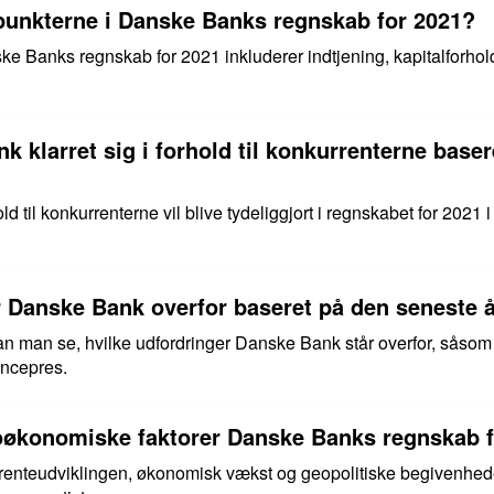
punkterne i Danske Banks regnskab for 2021?
 Banks regnskab for 2021 inkluderer indtjening, kapitalforhold o
 klarret sig i forhold til konkurrenterne baser
til konkurrenterne vil blive tydeliggjort i regnskabet for 2021 i f
r Danske Bank overfor baseret på den seneste 
an man se, hvilke udfordringer Danske Bank står overfor, såsom
encepres.
oøkonomiske faktorer Danske Banks regnskab f
renteudviklingen, økonomisk vækst og geopolitiske begivenhe