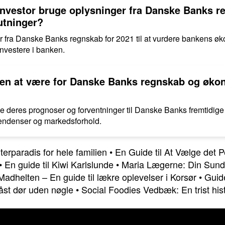
vestor bruge oplysninger fra Danske Banks reg
utninger?
er fra Danske Banks regnskab for 2021 til at vurdere bankens 
investere i banken.
en at være for Danske Banks regnskab og økon
ve deres prognoser og forventninger til Danske Banks fremtidi
tendenser og markedsforhold.
terparadis for hele familien
•
En Guide til At Vælge det P
•
En guide til Kiwi Karlslunde
•
Maria Lægerne: Din Sund
Madhelten – En guide til lækre oplevelser i Korsør
•
Guide
åst dør uden nøgle
•
Social Foodies Vedbæk: En trist his