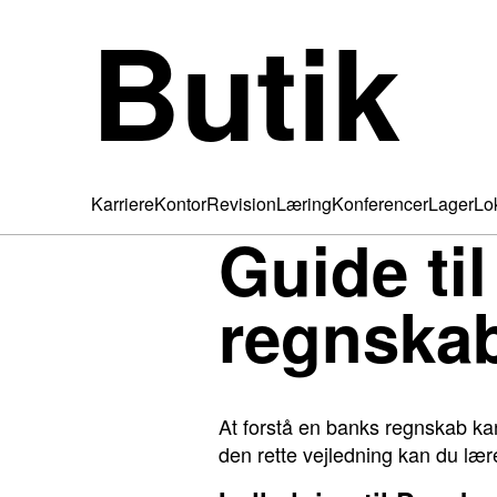
Butik
Karriere
Kontor
Revision
Læring
Konferencer
Lager
Lo
Guide ti
regnska
At forstå en banks regnskab k
den rette vejledning kan du læ