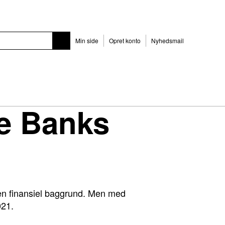
Min side
Opret konto
Nyhedsmail
ke Banks
en finansiel baggrund. Men med
021.