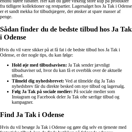
endnu større rabatter. Her kan du gøre virkelig store kup på produkter
fra tidligere kollektioner og restpartier. Lagersalget hos Ja Tak i Odense
er et sandt mekka for tilbudsjægere, der ønsker at spare masser af
penge.
Sådan finder du de bedste tilbud hos Ja Tak
i Odense
Hvis du vil være sikker på at få fat i de bedste tilbud hos Ja Tak i
Odense, er der nogle tips, du kan følge:
Hold øje med tilbudsavisen:
Ja Tak sender jævnligt
tilbudsaviser ud, hvor du kan få et overblik over de aktuelle
tilbud.
Tilmeld dig nyhedsbrevet:
Ved at tilmelde dig Ja Taks
nyhedsbrev får du direkte besked om nye tilbud og lagersalg.
Følg Ja Tak på sociale medier:
På sociale medier som
Instagram og Facebook deler Ja Tak ofte særlige tilbud og
kampagner.
Find Ja Tak i Odense
Hvis du vil besøge Ja Tak i Odense og gøre dig selv en tjeneste med