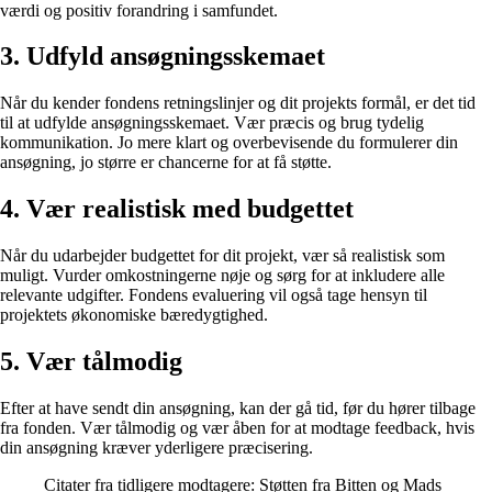
værdi og positiv forandring i samfundet.
3. Udfyld ansøgningsskemaet
Når du kender fondens retningslinjer og dit projekts formål, er det tid
til at udfylde ansøgningsskemaet. Vær præcis og brug tydelig
kommunikation. Jo mere klart og overbevisende du formulerer din
ansøgning, jo større er chancerne for at få støtte.
4. Vær realistisk med budgettet
Når du udarbejder budgettet for dit projekt, vær så realistisk som
muligt. Vurder omkostningerne nøje og sørg for at inkludere alle
relevante udgifter. Fondens evaluering vil også tage hensyn til
projektets økonomiske bæredygtighed.
5. Vær tålmodig
Efter at have sendt din ansøgning, kan der gå tid, før du hører tilbage
fra fonden. Vær tålmodig og vær åben for at modtage feedback, hvis
din ansøgning kræver yderligere præcisering.
Citater fra tidligere modtagere: Støtten fra Bitten og Mads