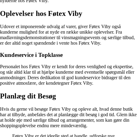
hylderne hos Føtex Viby.
Oplevelser hos Føtex Viby
Udover et imponerende udvalg af varer, giver Føtex Viby også
kunderne mulighed for at nyde en række unikke oplevelser. Fra
madlavningsdemonstrationer til vinsmagningsevents og særlige tilbud,
er der altid noget spændende i vente hos Føtex Viby.
Kundeservice i Topklasse
Personalet hos Føtex Viby er kendt for deres venlighed og ekspertise,
og står altid klar til at hjælpe kunderne med eventuelle spørgsmål eller
anmodninger. Deres dedikation til god kundeservice bidrager til den
positive atmosfære, der kendetegner Føtex Viby.
Planlæg dit Besøg
Hvis du gerne vil besøge Føtex Viby og opleve alt, hvad denne butik
har at tilbyde, anbefales det at planlægge dit besøg i god tid. Glem ikke
at holde øje med særlige tilbud og arrangementer, som kan gøre din
shoppingoplevelse endnu mere mindeværdig.
Føtex Viby er det ideelle sted at handle, udforske nye