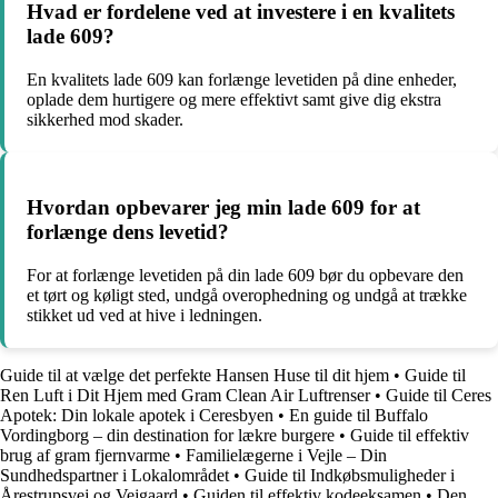
Hvad er fordelene ved at investere i en kvalitets
lade 609?
En kvalitets lade 609 kan forlænge levetiden på dine enheder,
oplade dem hurtigere og mere effektivt samt give dig ekstra
sikkerhed mod skader.
Hvordan opbevarer jeg min lade 609 for at
forlænge dens levetid?
For at forlænge levetiden på din lade 609 bør du opbevare den
et tørt og køligt sted, undgå overophedning og undgå at trække
stikket ud ved at hive i ledningen.
Guide til at vælge det perfekte Hansen Huse til dit hjem
•
Guide til
Ren Luft i Dit Hjem med Gram Clean Air Luftrenser
•
Guide til Ceres
Apotek: Din lokale apotek i Ceresbyen
•
En guide til Buffalo
Vordingborg – din destination for lækre burgere
•
Guide til effektiv
brug af gram fjernvarme
•
Familielægerne i Vejle – Din
Sundhedspartner i Lokalområdet
•
Guide til Indkøbsmuligheder i
Årestrupsvej og Vejgaard
•
Guiden til effektiv kodeeksamen
•
Den