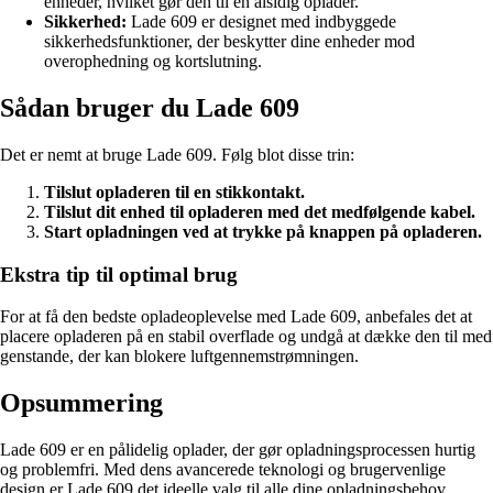
enheder, hvilket gør den til en alsidig oplader.
Sikkerhed:
Lade 609 er designet med indbyggede
sikkerhedsfunktioner, der beskytter dine enheder mod
overophedning og kortslutning.
Sådan bruger du Lade 609
Det er nemt at bruge Lade 609. Følg blot disse trin:
Tilslut opladeren til en stikkontakt.
Tilslut dit enhed til opladeren med det medfølgende kabel.
Start opladningen ved at trykke på knappen på opladeren.
Ekstra tip til optimal brug
For at få den bedste opladeoplevelse med Lade 609, anbefales det at
placere opladeren på en stabil overflade og undgå at dække den til med
genstande, der kan blokere luftgennemstrømningen.
Opsummering
Lade 609 er en pålidelig oplader, der gør opladningsprocessen hurtig
og problemfri. Med dens avancerede teknologi og brugervenlige
design er Lade 609 det ideelle valg til alle dine opladningsbehov.