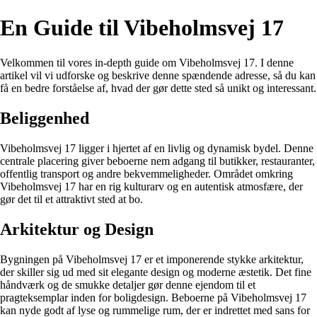
En Guide til Vibeholmsvej 17
Velkommen til vores in-depth guide om Vibeholmsvej 17. I denne
artikel vil vi udforske og beskrive denne spændende adresse, så du kan
få en bedre forståelse af, hvad der gør dette sted så unikt og interessant.
Beliggenhed
Vibeholmsvej 17 ligger i hjertet af en livlig og dynamisk bydel. Denne
centrale placering giver beboerne nem adgang til butikker, restauranter,
offentlig transport og andre bekvemmeligheder. Området omkring
Vibeholmsvej 17 har en rig kulturarv og en autentisk atmosfære, der
gør det til et attraktivt sted at bo.
Arkitektur og Design
Bygningen på Vibeholmsvej 17 er et imponerende stykke arkitektur,
der skiller sig ud med sit elegante design og moderne æstetik. Det fine
håndværk og de smukke detaljer gør denne ejendom til et
pragteksemplar inden for boligdesign. Beboerne på Vibeholmsvej 17
kan nyde godt af lyse og rummelige rum, der er indrettet med sans for