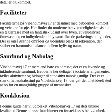
detaljer og komfort.
Faciliteter
Faciliteterne på Vibeholmsvej 17 er designet med beboernes komfort
og velvære for øje. Her finder du moderne bekvemmeligheder såsom
en tagterrasse med en fantastisk udsigt over byen, et veludstyret
fitnesscenter, en indbydende lobby samt sikrede parkeringsmuligheder.
Der er også grønne områder og udendørs plads til rekreation, der
skaber en harmonisk balance mellem byliv og natur.
Samfund og Nabolag
Vibeholmsvej 17 er mere end bare en adresse; det er en levende og
inkluderende samfund. Beboerne her deltager i sociale arrangementer,
fælles aktiviteter og bidrager til et positivt nabolagsmiljø. Der er et
stærkt fællesskabssind på Vibeholmsvej 17, der gør det til et ideelt sted
at bo for en mangfoldig gruppe af mennesker.
Konklusion
I denne guide har vi udforsket Vibeholmsvej 17 og dets unikke
kvaliteter. Denne adresse kombinerer en førsteklasses beliggenhed,