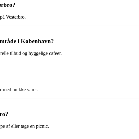
terbro?
 på Vesterbro.
y område i København?
relle tilbud og hyggelige cafeer.
er med unikke varer.
bro?
 af eller tage en picnic.