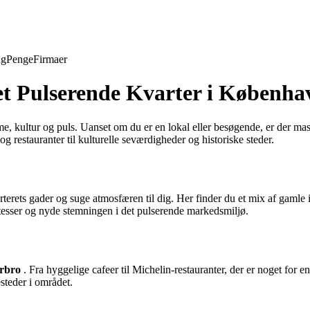
ng
Penge
Firmaer
et Pulserende Kvarter i Københa
e, kultur og puls. Uanset om du er en lokal eller besøgende, er der ma
og restauranter til kulturelle seværdigheder og historiske steder.
terets gader og suge atmosfæren til dig. Her finder du et mix af gamle 
tesser og nyde stemningen i det pulserende markedsmiljø.
erbro
. Fra hyggelige cafeer til Michelin-restauranter, der er noget fo
steder i området.