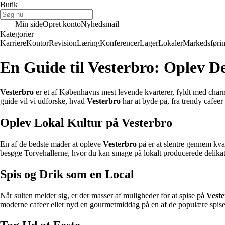
Butik
Min side
Opret konto
Nyhedsmail
Kategorier
Karriere
Kontor
Revision
Læring
Konferencer
Lager
Lokaler
Markedsføri
En Guide til Vesterbro: Oplev D
Vesterbro
er et af Københavns mest levende kvarterer, fyldt med charm
guide vil vi udforske, hvad
Vesterbro
har at byde på, fra trendy cafeer 
Oplev Lokal Kultur på
Vesterbro
En af de bedste måder at opleve
Vesterbro
på er at slentre gennem kvar
besøge Torvehallerne, hvor du kan smage på lokalt producerede delika
Spis og Drik som en Local
Når sulten melder sig, er der masser af muligheder for at spise på
Vest
moderne cafeer eller nyd en gourmetmiddag på en af de populære spise