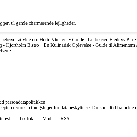
ggeri til gamle charmerende lejligheder.
 behøver at vide om Holte Vinlager
•
Guide til at besøge Freddys Bar
g
•
Hjortholm Bistro – En Kulinarisk Oplevelse
•
Guide til Alimentum 
elsen
•
ed persondatapolitikken.
cepterer vores retningslinjer for databeskyttelse. Du kan altid framelde
terest
TikTok
Mail
RSS