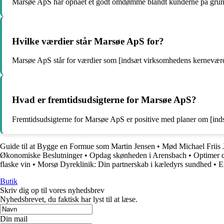
Marsøe ApS har opnået et godt omdømme blandt kunderne på grund af
Hvilke værdier står Marsøe ApS for?
Marsøe ApS står for værdier som [indsæt virksomhedens kerneværd
Hvad er fremtidsudsigterne for Marsøe ApS?
Fremtidsudsigterne for Marsøe ApS er positive med planer om [indsæ
Guide til at Bygge en Formue som Martin Jensen
•
Mød Michael Friis J
Økonomiske Beslutninger
•
Opdag skønheden i Arensbach
•
Optimer d
flaske vin
•
Morsø Dyreklinik: Din partnerskab i kæledyrs sundhed
•
E
Butik
Skriv dig op til vores nyhedsbrev
Nyhedsbrevet, du faktisk har lyst til at læse.
Din mail