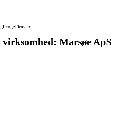
ng
Penge
Firmaer
din virksomhed: Marsøe ApS