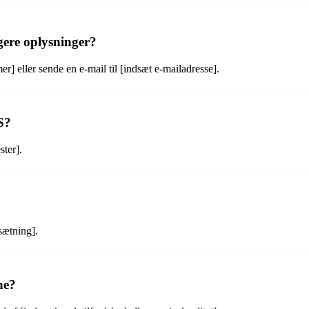
ere oplysninger?
 eller sende en e-mail til [indsæt e-mailadresse].
S?
ster].
sætning].
ne?