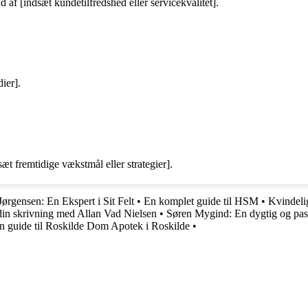
 [indsæt kundetilfredshed eller servicekvalitet].
ier].
t fremtidige vækstmål eller strategier].
ørgensen: En Ekspert i Sit Felt
•
En komplet guide til HSM
•
Kvindeli
in skrivning med Allan Vad Nielsen
•
Søren Mygind: En dygtig og pas
n guide til Roskilde Dom Apotek i Roskilde
•