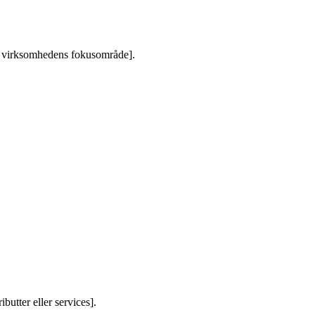
æt virksomhedens fokusområde].
butter eller services].