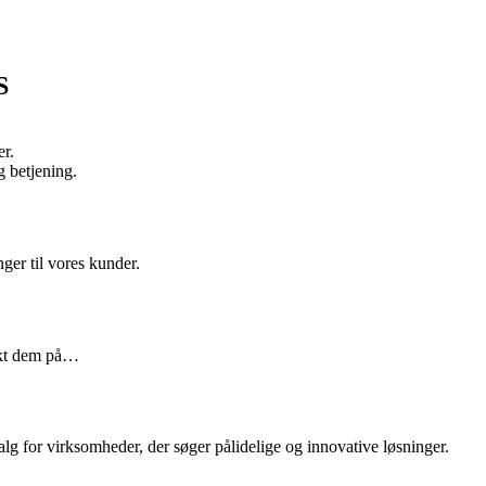
S
er.
 betjening.
nger til vores kunder.
akt dem på…
alg for virksomheder, der søger pålidelige og innovative løsninger.