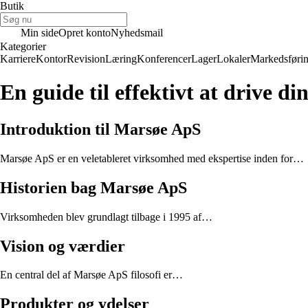
Butik
Min side
Opret konto
Nyhedsmail
Kategorier
Karriere
Kontor
Revision
Læring
Konferencer
Lager
Lokaler
Markedsføri
En guide til effektivt at drive 
Introduktion til Marsøe ApS
Marsøe ApS er en veletableret virksomhed med ekspertise inden for…
Historien bag Marsøe ApS
Virksomheden blev grundlagt tilbage i 1995 af…
Vision og værdier
En central del af Marsøe ApS filosofi er…
Produkter og ydelser