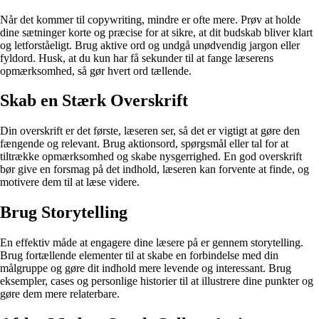
Når det kommer til copywriting, mindre er ofte mere. Prøv at holde
dine sætninger korte og præcise for at sikre, at dit budskab bliver klart
og letforståeligt. Brug aktive ord og undgå unødvendig jargon eller
fyldord. Husk, at du kun har få sekunder til at fange læserens
opmærksomhed, så gør hvert ord tællende.
Skab en Stærk Overskrift
Din overskrift er det første, læseren ser, så det er vigtigt at gøre den
fængende og relevant. Brug aktionsord, spørgsmål eller tal for at
tiltrække opmærksomhed og skabe nysgerrighed. En god overskrift
bør give en forsmag på det indhold, læseren kan forvente at finde, og
motivere dem til at læse videre.
Brug Storytelling
En effektiv måde at engagere dine læsere på er gennem storytelling.
Brug fortællende elementer til at skabe en forbindelse med din
målgruppe og gøre dit indhold mere levende og interessant. Brug
eksempler, cases og personlige historier til at illustrere dine punkter og
gøre dem mere relaterbare.