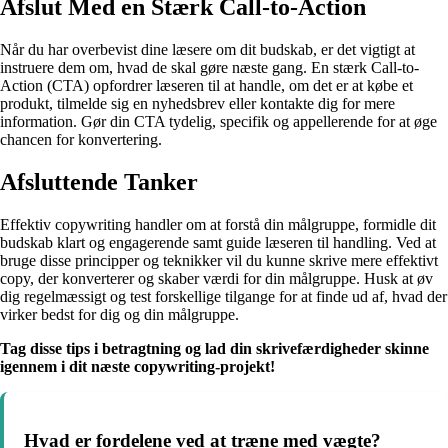
Afslut Med en Stærk Call-to-Action
Når du har overbevist dine læsere om dit budskab, er det vigtigt at
instruere dem om, hvad de skal gøre næste gang. En stærk Call-to-
Action (CTA) opfordrer læseren til at handle, om det er at købe et
produkt, tilmelde sig en nyhedsbrev eller kontakte dig for mere
information. Gør din CTA tydelig, specifik og appellerende for at øge
chancen for konvertering.
Afsluttende Tanker
Effektiv copywriting handler om at forstå din målgruppe, formidle dit
budskab klart og engagerende samt guide læseren til handling. Ved at
bruge disse principper og teknikker vil du kunne skrive mere effektivt
copy, der konverterer og skaber værdi for din målgruppe. Husk at øv
dig regelmæssigt og test forskellige tilgange for at finde ud af, hvad der
virker bedst for dig og din målgruppe.
Tag disse tips i betragtning og lad din skrivefærdigheder skinne
igennem i dit næste copywriting-projekt!
Hvad er fordelene ved at træne med vægte?