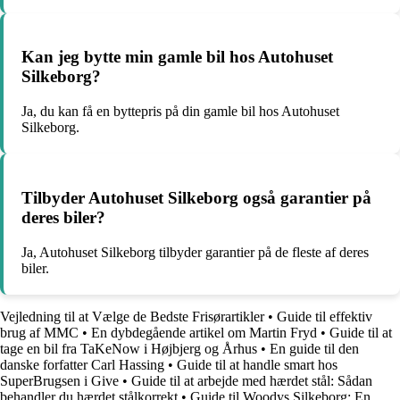
Kan jeg bytte min gamle bil hos Autohuset
Silkeborg?
Ja, du kan få en byttepris på din gamle bil hos Autohuset
Silkeborg.
Tilbyder Autohuset Silkeborg også garantier på
deres biler?
Ja, Autohuset Silkeborg tilbyder garantier på de fleste af deres
biler.
Vejledning til at Vælge de Bedste Frisørartikler
•
Guide til effektiv
brug af MMC
•
En dybdegående artikel om Martin Fryd
•
Guide til at
tage en bil fra TaKeNow i Højbjerg og Århus
•
En guide til den
danske forfatter Carl Hassing
•
Guide til at handle smart hos
SuperBrugsen i Give
•
Guide til at arbejde med hærdet stål: Sådan
behandler du hærdet stålkorrekt
•
Guide til Woodys Silkeborg: En