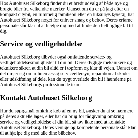
Hos Autohuset Silkeborg finder du et bredt udvalg af både nye og
brugte biler fra velkendte mærker. Uanset om du er på jagt efter en
kompakt citybil, en rummelig familiebil eller en luksuriøs køretøj, har
Autohuset Silkeborg noget for enhver smag og behov. Deres erfarne
personale står klar til at hjælpe dig med at finde den helt rigtige bil til
dig.
Service og vedligeholdelse
Autohuset Silkeborg tilbyder også omfattende service- og
vedligeholdelsesmuligheder til din bil. Deres dygtige mekanikere og
teknikere sikrer, at din bil altid er i topform og klar til vejen. Uanset om
det drejer sig om rutinemæssig serviceeftersyn, reparation af skader
eller udskiftning af dele, kan du trygt overlade din bil i hænderne på
Autohuset Silkeborgs professionelle team.
Kontakt Autohuset Silkeborg
Har du spørgsmål omkring køb af en ny bil, ønsker du at se nærmere
på deres aktuelle lager, eller har du brug for rådgivning omkring
service og vedligeholdelse af din bil, så tøv ikke med at kontakte
Autohuset Silkeborg. Deres venlige og kompetente personale står klar
til at hjælpe dig med alle dine bilbehov.