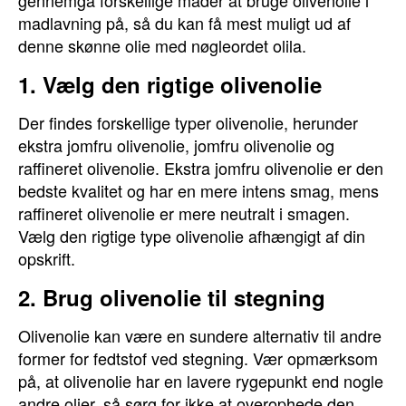
gennemgå forskellige måder at bruge olivenolie i
madlavning på, så du kan få mest muligt ud af
denne skønne olie med nøgleordet olila.
1. Vælg den rigtige olivenolie
Der findes forskellige typer olivenolie, herunder
ekstra jomfru olivenolie, jomfru olivenolie og
raffineret olivenolie. Ekstra jomfru olivenolie er den
bedste kvalitet og har en mere intens smag, mens
raffineret olivenolie er mere neutralt i smagen.
Vælg den rigtige type olivenolie afhængigt af din
opskrift.
2. Brug olivenolie til stegning
Olivenolie kan være en sundere alternativ til andre
former for fedtstof ved stegning. Vær opmærksom
på, at olivenolie har en lavere rygepunkt end nogle
andre olier, så sørg for ikke at overophede den.