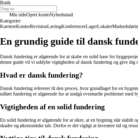
Butik
Min side
Opret konto
Nyhedsmail
Kategorier
Karriere
Kontor
Revision
Læring
Konferencer
Lager
Lokaler
Markedsføri
En grundig guide til dansk fund
Dansk fundering er afgørende for at skabe en solid base for byggeprojek
denne guide vil vi uddybe vigtigheden af dansk fundering og give dig nyt
Hvad er dansk fundering?
Dansk fundering refererer til den proces, hvor grundlaget for en bygning
udført fundering er afgørende for at undgå eventuelle problemer med by
Vigtigheden af en solid fundering
En solid fundering er afgørende for at sikre, at en bygning står stabilt 
skader og økonomiske tab. Derfor er det vigtigt at investere tid og resso