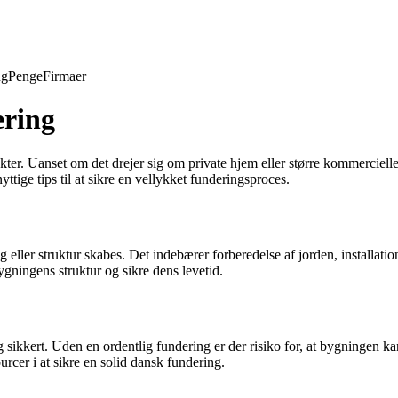
ng
Penge
Firmaer
ering
ter. Uanset om det drejer sig om private hjem eller større kommercielle 
tige tips til at sikre en vellykket funderingsproces.
 eller struktur skabes. Det indebærer forberedelse af jorden, installatio
gningens struktur og sikre dens levetid.
og sikkert. Uden en ordentlig fundering er der risiko for, at bygningen ka
urcer i at sikre en solid dansk fundering.