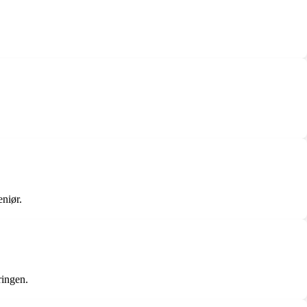
niør.
ringen.