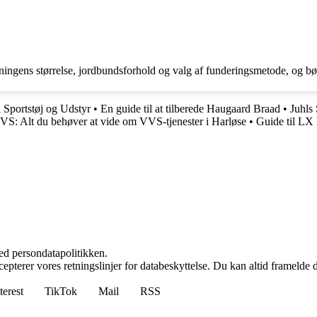
ningens størrelse, jordbundsforhold og valg af funderingsmetode, og bør
l Sportstøj og Udstyr
•
En guide til at tilberede Haugaard Braad
•
Juhls
VVS: Alt du behøver at vide om VVS-tjenester i Harløse
•
Guide til LX 
ed persondatapolitikken.
cepterer vores retningslinjer for databeskyttelse. Du kan altid framelde
terest
TikTok
Mail
RSS