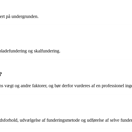
kkert på undergrunden.
 pladefundering og skalfundering.
?
vægt og andre faktorer, og bør derfor vurderes af en professionel inge
sforhold, udvælgelse af funderingsmetode og udførelse af selve funde