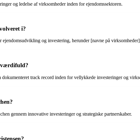
ringer og ledelse af virksomheder inden for ejendomssektoren.
olveret i?
for ejendomsudvikling og investering, herunder [navne på virksomheder]
e værdifuld?
 en dokumenteret track record inden for vellykkede investeringer og vir
chen?
nchen gennem innovative investeringer og strategiske partnerskaber.
istensen?