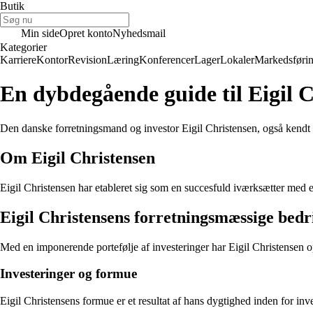
Butik
Min side
Opret konto
Nyhedsmail
Kategorier
Karriere
Kontor
Revision
Læring
Konferencer
Lager
Lokaler
Markedsføri
En dybdegående guide til Eigil 
Den danske forretningsmand og investor Eigil Christensen, også kendt s
Om Eigil Christensen
Eigil Christensen har etableret sig som en succesfuld iværksætter med
Eigil Christensens forretningsmæssige bedr
Med en imponerende portefølje af investeringer har Eigil Christensen op
Investeringer og formue
Eigil Christensens formue er et resultat af hans dygtighed inden for in