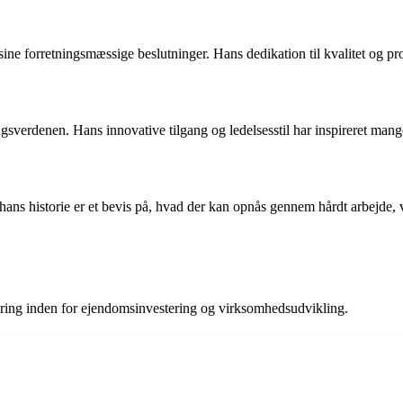
sine forretningsmæssige beslutninger. Hans dedikation til kvalitet og p
ningsverdenen. Hans innovative tilgang og ledelsesstil har inspireret man
g hans historie er et bevis på, hvad der kan opnås gennem hårdt arbejde
aring inden for ejendomsinvestering og virksomhedsudvikling.