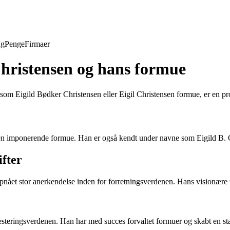
ng
Penge
Firmaer
Christensen og hans formue
om Eigild Bødker Christensen eller Eigil Christensen formue, er en pro
 en imponerende formue. Han er også kendt under navne som Eigild B. C
ifter
nået stor anerkendelse inden for forretningsverdenen. Hans visionære til
vesteringsverdenen. Han har med succes forvaltet formuer og skabt en sta