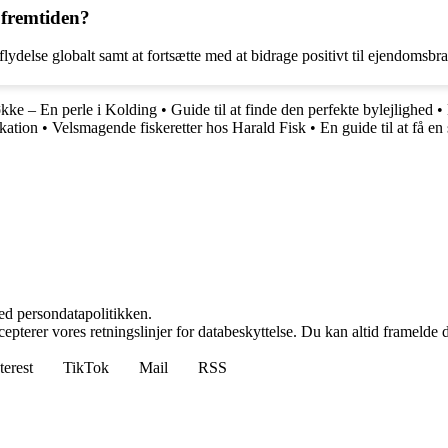
 fremtiden?
dflydelse globalt samt at fortsætte med at bidrage positivt til ejendomsbr
økke – En perle i Kolding
•
Guide til at finde den perfekte bylejlighed
•
kation
•
Velsmagende fiskeretter hos Harald Fisk
•
En guide til at få e
ed persondatapolitikken.
cepterer vores retningslinjer for databeskyttelse. Du kan altid framelde
terest
TikTok
Mail
RSS