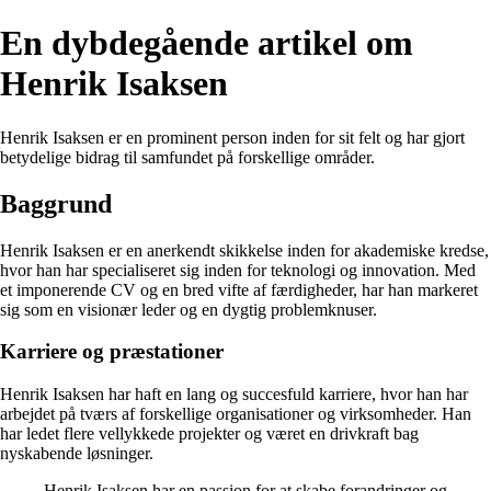
En dybdegående artikel om
Henrik Isaksen
Henrik Isaksen er en prominent person inden for sit felt og har gjort
betydelige bidrag til samfundet på forskellige områder.
Baggrund
Henrik Isaksen er en anerkendt skikkelse inden for akademiske kredse,
hvor han har specialiseret sig inden for teknologi og innovation. Med
et imponerende CV og en bred vifte af færdigheder, har han markeret
sig som en visionær leder og en dygtig problemknuser.
Karriere og præstationer
Henrik Isaksen har haft en lang og succesfuld karriere, hvor han har
arbejdet på tværs af forskellige organisationer og virksomheder. Han
har ledet flere vellykkede projekter og været en drivkraft bag
nyskabende løsninger.
Henrik Isaksen har en passion for at skabe forandringer og