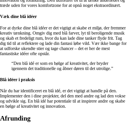
innovation og forandring. Den udfordrer os til at tænke anderledes og
træde uden for vores komfortzone for at opnå noget ekstraordinært.
Væk dine blå idéer
For at dyrke dine blå idéer er det vigtigt at skabe et miljø, der fremmer
kreativ tænkning. Omgiv dig med blå farver, lyt til beroligende musik
og skab et fredeligt rum, hvor du kan lade dine tanker flyde frit. Tag
dig tid til at reflektere og lade din fantasi løbe vild. Vær ikke bange for
at udforske ukendte stier og tage chancer – det er her de mest
fantastiske idéer ofte opstår.
“Den blå idé er som en bølge af kreativitet, der bryder
igennem det traditionelle og åbner døren til det utrolige.”
Blå idéer i praksis
Når du har identificeret en blå idé, er det vigtigt at handle på den.
Implementer den i dine projekter, del den med andre og lad den vokse
og udvikle sig. En blå idé har potentiale til at inspirere andre og skabe
en bølge af kreativitet og innovation.
Afrunding