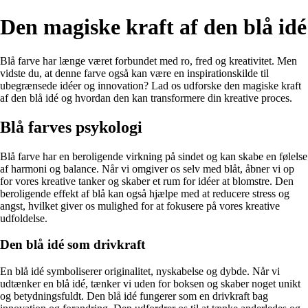
Den magiske kraft af den blå idé
Blå farve har længe været forbundet med ro, fred og kreativitet. Men
vidste du, at denne farve også kan være en inspirationskilde til
ubegrænsede idéer og innovation? Lad os udforske den magiske kraft
af den blå idé og hvordan den kan transformere din kreative proces.
Blå farves psykologi
Blå farve har en beroligende virkning på sindet og kan skabe en følelse
af harmoni og balance. Når vi omgiver os selv med blåt, åbner vi op
for vores kreative tanker og skaber et rum for idéer at blomstre. Den
beroligende effekt af blå kan også hjælpe med at reducere stress og
angst, hvilket giver os mulighed for at fokusere på vores kreative
udfoldelse.
Den blå idé som drivkraft
En blå idé symboliserer originalitet, nyskabelse og dybde. Når vi
udtænker en blå idé, tænker vi uden for boksen og skaber noget unikt
og betydningsfuldt. Den blå idé fungerer som en drivkraft bag